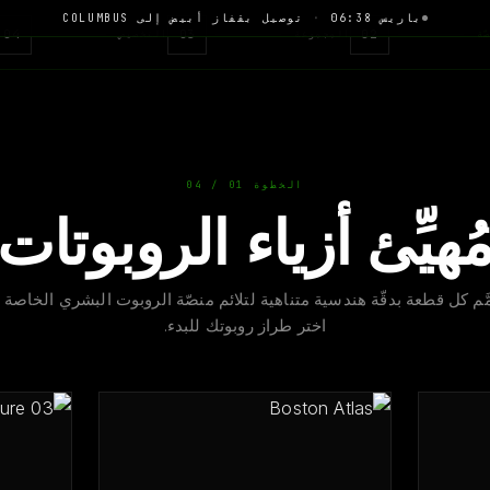
باريس 06:38
·
توصيل بقفاز أبيض إلى COLUMBUS
04
03
02
ّة
المجموعة
التخصيص
الخطوة 01 / 04
ُهيِّئ أزياء الروبوتات
َّم كل قطعة بدقّة هندسية متناهية لتلائم منصّة الروبوت البشري الخاصة 
اختر طراز روبوتك للبدء.