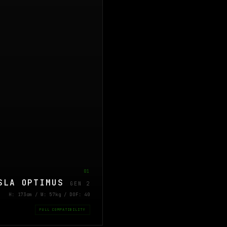
01
SLA OPTIMUS
GEN 2
H: 173cm / W: 57kg / DOF: 40
FULL COMPATIBILITY