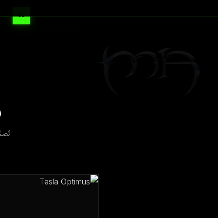
01
المنص
م
تُصم