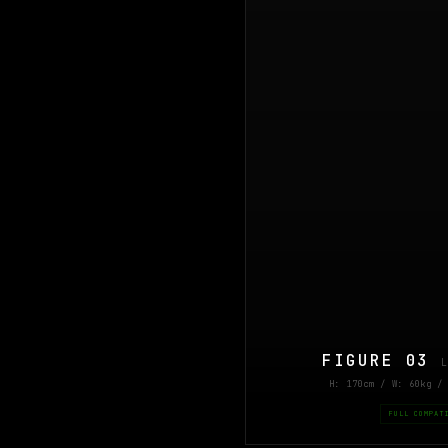
FIGURE 03
H: 170cm / W: 60kg /
FULL COMPAT