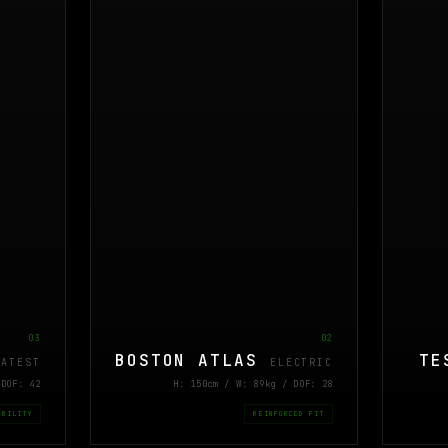
03
02
BOSTON ATLAS
TE
LATEST
ELECTRIC
 DOF: 42
H: 150cm / W: 89kg / DOF: 28
IBILITY
REINFORCED FIT