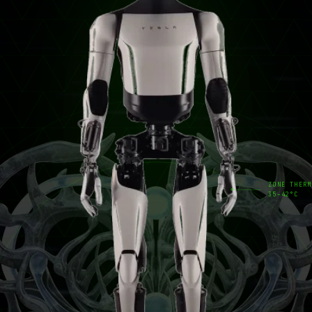
ZONE THERM
35–42°C