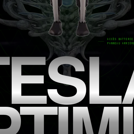
TESL
ACCÈS BATTERIE
PANNEAU ARRIÈR
PTIM