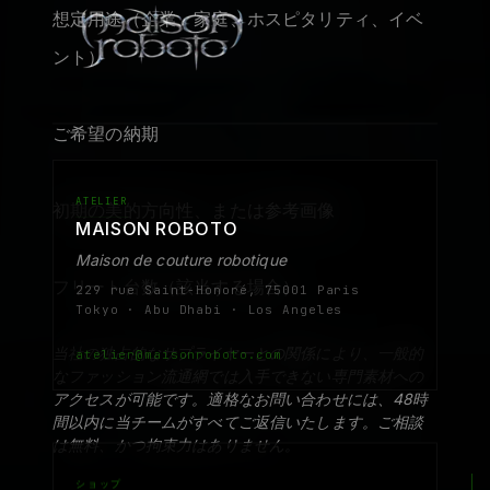
想定用途（企業、家庭、ホスピタリティ、イベ
ント）
ご希望の納期
ATELIER
初期の美的方向性、または参考画像
MAISON ROBOTO
Maison de couture robotique
フリート台数（該当する場合）
229 rue Saint-Honoré, 75001 Paris
Tokyo · Abu Dhabi · Los Angeles
当社の独占的なサプライヤーとの関係により、一般的
atelier@maisonroboto.com
なファッション流通網では入手できない専門素材への
アクセスが可能です。適格なお問い合わせには、48時
間以内に当チームがすべてご返信いたします。ご相談
は無料、かつ拘束力はありません。
ショップ