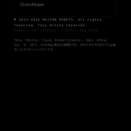
Crunchbase
© 2024–2026 MAISON ROBOTO. All rights
reserved. Tous droits réservés.
PARIS · LOS ANGELES · TOKYO · ABU DHABI
Tesla、Optimus、Figure、Boston Dynamics、Atlas、XPeng、
Iron、1X、NEO、Unitreeは各社の商標です。MAISON ROBOTOは独
立したデザインハウスです。