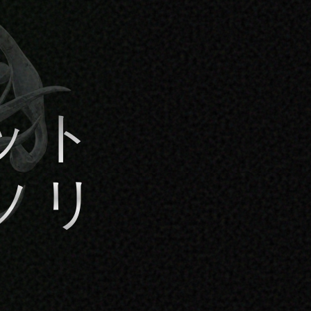
ソリ
ン
を装います。5
ムに対応する、