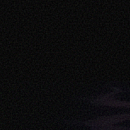
ァッションがも
アンバサダーです。その見た目は、顧客、従業
。MaisonRobotoは、機能的なマシンを、
体現する存在へと昇華させます。2年にわたる継