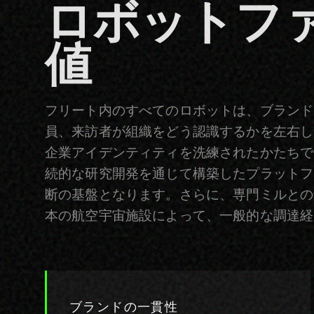
続的な研究開発を通じて構築したプラットフ
断の基盤となります。さらに、専門ミルとの
本の航空宇宙施設によって、一般的な調達経
ブランドの一貫性
すべてのユニットを同一基準で装います。ブ
ランドガイドラインに沿ったカラー調整と、
規模を問わず一貫したテーラリング品質を実
現。ロボットがサプライチェーン由来ではな
く、貴社の組織に属する存在として映りま
す。