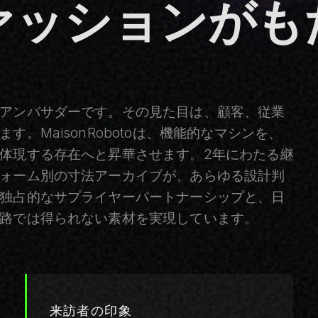
ォーム別の寸法アーカイブが、あらゆる設計判
独占的なサプライヤーパートナーシップと、日
路では得られない素材を実現しています。
来訪者の印象
衣装をまとったロボットは、来訪者の安心感
とエンゲージメントを40〜60%向上させるこ
とが一貫して示されています。テーラードブ
レザーを着たロボットは信頼を生み、露出し
たアクチュエーターはためらいを生みます。
印象への投資対効果は、明確に測定可能で
す。