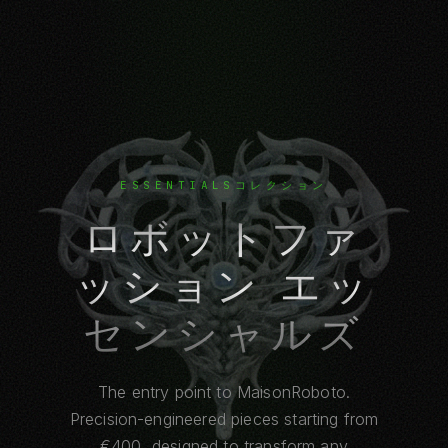
ESSENTIALSコレクション
ロボットファ
ッション エッ
センシャルズ
The entry point to MaisonRoboto.
Precision-engineered pieces starting from
€400, designed to transform any