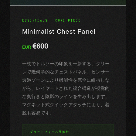
ESSENTIALS · CORE PIECE
Minimalist Chest Panel
€600
EUR
一枚でトルソーの印象を一新する、クリー
ンで幾何学的なチェストパネル。センサー
透過ゾーンにより機能性を完全に維持しな
がら、レイヤードされた複合構造が視覚的
な奥行きと陰影のラインを生み出します。
マグネット式クイックアタッチにより、着
脱も容易です。
プラットフォーム互換性