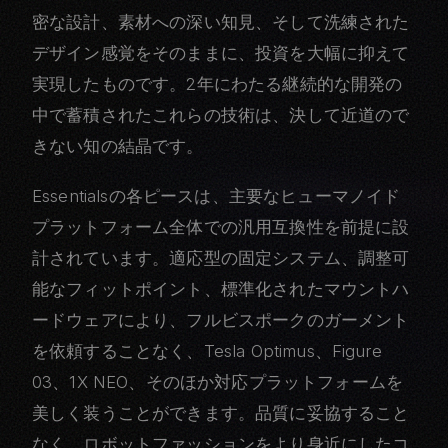
密な設計、素材への深い知見、そして洗練された
デザイン感覚をそのままに、投資を大幅に抑えて
実現したものです。2年にわたる継続的な開発の
中で蓄積されたこれらの技術は、決して近道ので
きない知の結晶です。
Essentialsの各ピースは、主要なヒューマノイド
プラットフォーム全体での汎用互換性を前提に設
計されています。適応型の固定システム、調整可
能なフィットポイント、標準化されたマウントハ
ードウェアにより、フルビスポークのガーメント
を依頼することなく、Tesla Optimus、Figure
03、1X NEO、そのほか対応プラットフォームを
美しく装うことができます。品質に妥協すること
なく、ロボットファッションをより身近にしたコ