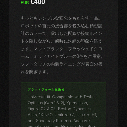
€400
EUR
もっともシンプルな変化をもたらす一品。
ロボットの首元の接合部を包み込む精密設
計のカラーで、露出した配線や接続ポイン
トを隠しながら、瞬時に洗練の印象を添え
ます。マットブラック、ブラッシュドクロ
ーム、ミッドナイトブルーの3色をご用意。
ソフトタッチの内装ライニングが表面の擦
れを防ぎます。
プラットフォーム互換性
Universal fit. Compatible with Tesla
Optimus (Gen 1 & 2), Xpeng Iron,
Figure 02 & 03, Boston Dynamics
Atlas, 1X NEO, Unitree G1, Unitree H1,
and Sanctuary Phoenix. Adaptive
mounting system fits neck diameters