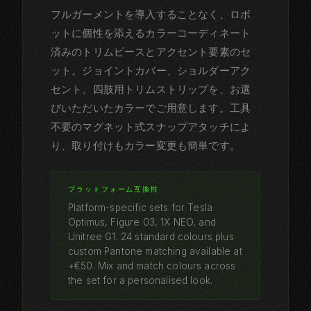
フルガーメントを導入することなく、ロボ
ットに個性を添えるカラーコーディネート
済みのトリムピースとアクセント要素のセ
ット。ジョイントカバー、ショルダーアク
セント、四肢用トリムストリップを、お選
びいただいたカラーでご用意します。工具
不要のマグネット式スナップアタッチによ
り、取り付けもカラー変更も簡単です。
プラットフォーム互換性
Platform-specific sets for Tesla
Optimus, Figure 03, 1X NEO, and
Unitree G1. 24 standard colours plus
custom Pantone matching available at
+€50. Mix and match colours across
the set for a personalised look.