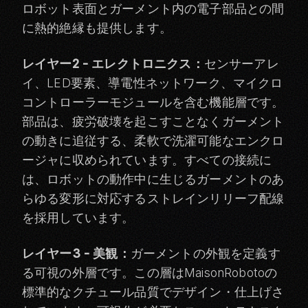
ロボット表面とガーメント内の電子部品との間
に熱的絶縁も提供します。
レイヤー2 - エレクトロニクス：
センサーアレ
イ、LED要素、導電性ネットワーク、マイクロ
コントローラーモジュールを含む機能層です。
部品は、疲労破壊を起こすことなくガーメント
の動きに追従する、柔軟で洗濯可能なエンクロ
ージャに収められています。すべての接続に
は、ロボットの動作中に生じるガーメントのあ
らゆる変形に対応するストレインリリーフ配線
を採用しています。
レイヤー3 - 美観：
ガーメントの外観を定義す
る可視の外層です。この層はMaisonRobotoの
標準的なクチュール品質でデザイン・仕上げさ