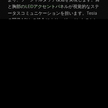
と胸部のLEDアクセントパネルが視覚的なステ
atelier@maisonroboto.com
ータスコミュニケーションを担います。Tesla
の開発APIとの統合により、ガーメントのセン
サー情報をOptimusの行動システムへ直接入力
できます。
ショップ
すべての製品
：Phoenixの高度なハンドは、自身の衣服上に
すべてのコレクション
あるタッチセンシティブなファブリック要素と
相互作用でき、ガーメントベースのインターフ
ICHOR
ェースを可能にします。Phoenixのガーメント
Executive Protocol
に組み込まれたサーモクロミック要素は、プラ
ットフォーム固有の熱パターンに反応し、各ユ
Maison Privee
ニットに固有の生きた視覚的シグネチャを生み
Hospitality Noir
出します。
Event Spectacle
：CyberOneはXiaomiのIoTエコシステムと統合