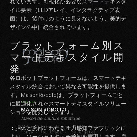
れています。可視化が必要なスマートテキスタ
イル要素（LEDアレイ、インタラクティブ表
面）は、後付けのように見えないよう、美的デ
ザインの中に統合されています。
プラットフォーム別ス
マートテキスタイル開
発
各ロボットプラットフォームは、スマートテキ
スタイル統合において異なる可能性を提供しま
す。MaisonRobotoは、プラットフォームごと
ATELIER
に最適化されたスマートテキスタイルソリュー
MAISON ROBOTO
ションを開発しています。
Maison de couture robotique
229 rue Saint-Honoré, 75001 Paris
：胴体と腕部にわたる圧力感知ファブリックに
Tokyo · Abu Dhabi · Los Angeles
より、ソーシャルタッチ検知を実現します。肩