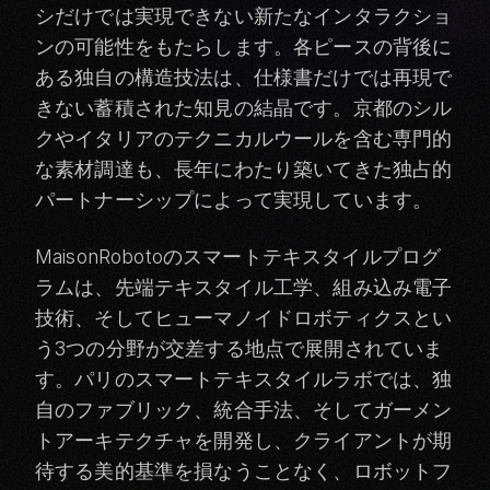
シだけでは実現できない新たなインタラクショ
ンの可能性をもたらします。各ピースの背後に
ある独自の構造技法は、仕様書だけでは再現で
きない蓄積された知見の結晶です。京都のシル
クやイタリアのテクニカルウールを含む専門的
な素材調達も、長年にわたり築いてきた独占的
パートナーシップによって実現しています。
MaisonRobotoのスマートテキスタイルプログ
ラムは、先端テキスタイル工学、組み込み電子
技術、そしてヒューマノイドロボティクスとい
う3つの分野が交差する地点で展開されていま
す。パリのスマートテキスタイルラボでは、独
自のファブリック、統合手法、そしてガーメン
トアーキテクチャを開発し、クライアントが期
待する美的基準を損なうことなく、ロボットフ