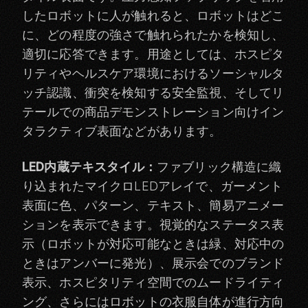
したロボットに人が触れると、ロボットはどこ
に、どの程度の強さで触れられたかを検知し、
適切に応答できます。用途としては、
ホスピタ
リティ
や
ヘルスケア
環境におけるソーシャルタ
ッチ認識、衝突を検知する安全監視、そして
リ
テール
での商品デモンストレーション向けイン
タラクティブ表面などがあります。
LED内蔵テキスタイル：
ファブリック構造に織
り込まれたマイクロLEDアレイで、ガーメント
表面に色、パターン、テキスト、簡易アニメー
ションを表示できます。視覚的なステータス表
示（ロボットが対応可能なときは緑、対応中の
ときはアンバーに発光）、
展示会
でのブランド
表示、ホスピタリティ空間でのムードライティ
ング、さらにはロボットの衣服自体が進行方向