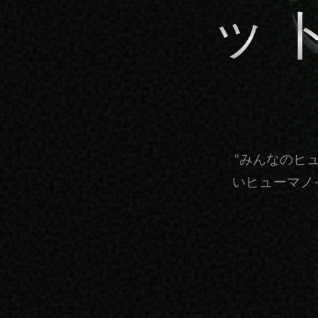
ッ
“みんなのヒ
いヒューマノ