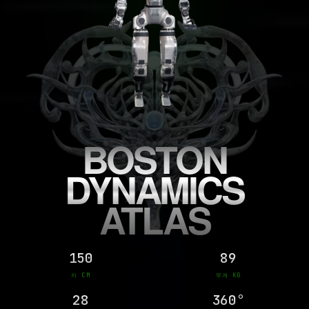
BOSTON
DYNAMICS
ATLAS
150
89
키 CM
무게 KG
28
360°