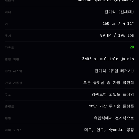
제조사
전기식 (신세대)
세대
150 cm / 4'11"
키
89 kg / 196 lbs
무게
28
자유도
360° at multiple joints
관절 회전
전기식 (유압 레거시)
전원 시스템
모든 플랫폼 중 가장 극단적
관절 가동성
컴팩트한 고밀도 프레임
구조
cm당 가장 무거운 플랫폼
중량급
유압식에서 전기식으로
전환
데모, 연구, Hyundai 공장
배치 포커스