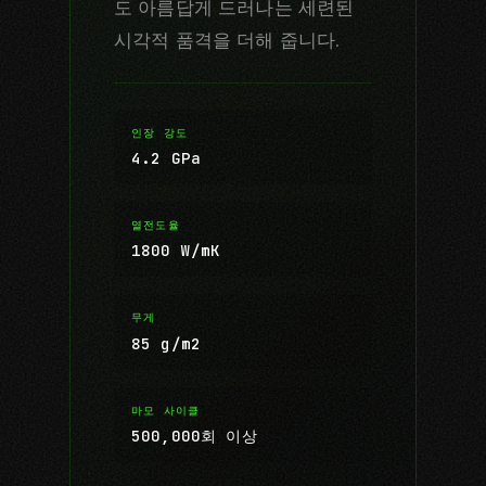
도 아름답게 드러나는 세련된
시각적 품격을 더해 줍니다.
인장 강도
4.2 GPa
열전도율
1800 W/mK
무게
85 g/m2
마모 사이클
500,000회 이상