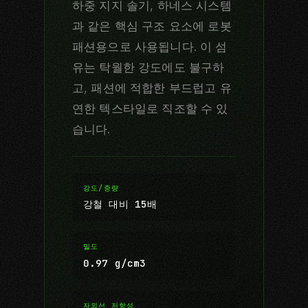
하중 지지 솔기, 하네스 시스템
과 같은 핵심 구조 요소에 로봇
패션용으로 사용됩니다. 이 섬
유는 탁월한 강도에도 불구하
고, 패션에 적합한 부드럽고 유
연한 텍스타일로 직조할 수 있
습니다.
강도/중량
강철 대비 15배
밀도
0.97 g/cm3
자외선 저항성