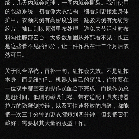
缘，几天内就会起球，一周内就会撕裂。我们使用
的包边系统，初看像大衣结构，细看则更接近身体
护甲。衣领内侧有高密度毡层，翻驳内侧有无纺芳
纶片，袖口则以顺滑里布处理，避免关节活动时布
料勾住腕部云台。大多数加固从外部看不见；也正
是这些看不见的部分，让一件作品在十二个月后依
然可用。
关于闭合系统，再补一句。纽扣会失效。不是纽扣
本身，而是纽扣孔。机器人自己的穿脱，往往要在
一位双手都空着的操作员配合下完成，而操作员总
是赶时间。低调的磁吸门襟、带有适配工具夹持器
拉片的隐藏侧拉链，以及可快速释放的肩缝，都能
把一次三十分钟的更衣缩短到四分钟。但要把它们
藏好，需要极其大量的版型工作。