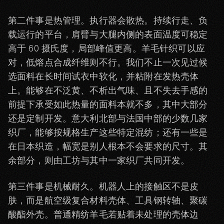
第二件事是热管理。执行器会散热。持续行走、负
载运行的平台，肩臂与大腿内侧的表面温度可稳定
高于 60 摄氏度，局部峰值更高。羊毛针织可以应
对，低熔点合成纤维则不行。我们不止一次见过候
选面料在长时间试衣中软化，并粘附在发热壳体
上。能够在不泛黄、不析出气味、且不失去手感的
前提下承受如此热量的面料本就不多，其中大部分
还是定制开发。意大利北部与法国中部的少数几家
织厂，能够按规格生产这些特定混纺；还有一些是
在日本织造，幅宽是别人根本不会要求的尺寸。其
余部分，则由工坊与其中一家织厂共同开发。
第三件事是机械耐久。机器人上的接触区不是皮
肤，而是航空级复合材料壳体、工具钢转轴、聚碳
酸酯外壳。普通精纺羊毛若贴着未处理的壳体边