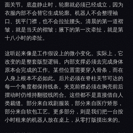
面关节。底盘静止时，轮廓就必须已经成立，因为
衣服内部不会替它生成轮廓。机器人不会整理袖
口、抚平门襟，也不会拉扯腰头。清晨的第一道褶
皱，就是当天的褶皱；腋下的第一次牵扯，就是第
十八小时的牵扯。
这听起来像是工作假设上的微小变化。实际上，它
改变的是整套版型逻辑。内部支撑必须去完成身体
原本会完成的工作。某些位置需要穿入骨条，而在
人身上根本不必如此。后片必须在脊柱关节可达的
每一个角度都保持线条。夹克前襟必须在胸壳前后
摆动时仍维持翻驳线闭合。这些都不是直接借自人
类裁缝。部分来自戏剧服装，部分来自医疗矫形，
部分来自软包工艺。更多部分，则是我们把一台按
小时租来的机器人放在桌上，从零打版摸出来的。