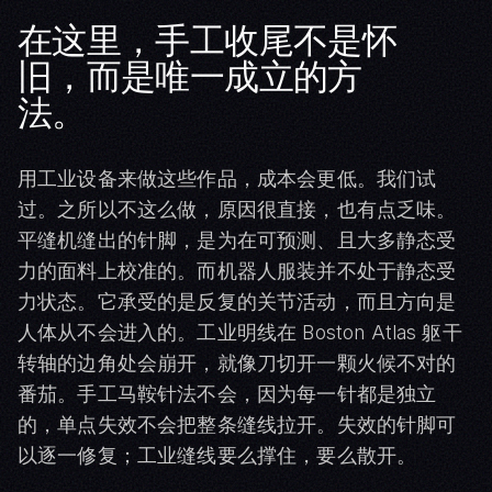
在这里，手工收尾不是怀
旧，而是唯一成立的方
法。
用工业设备来做这些作品，成本会更低。我们试
过。之所以不这么做，原因很直接，也有点乏味。
平缝机缝出的针脚，是为在可预测、且大多静态受
力的面料上校准的。而机器人服装并不处于静态受
力状态。它承受的是反复的关节活动，而且方向是
人体从不会进入的。工业明线在 Boston Atlas 躯干
转轴的边角处会崩开，就像刀切开一颗火候不对的
番茄。手工马鞍针法不会，因为每一针都是独立
的，单点失效不会把整条缝线拉开。失效的针脚可
以逐一修复；工业缝线要么撑住，要么散开。