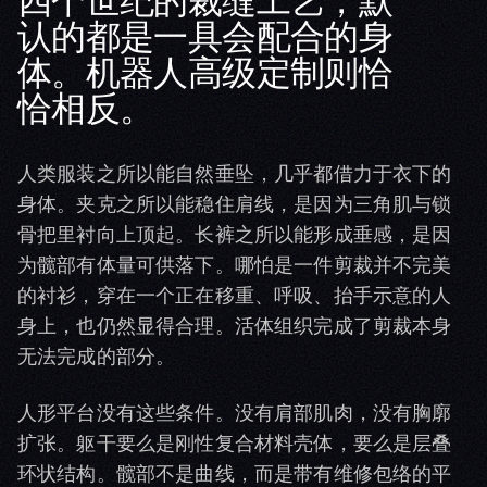
认的都是一具会配合的身
体。机器人高级定制则恰
恰相反。
人类服装之所以能自然垂坠，几乎都借力于衣下的
身体。夹克之所以能稳住肩线，是因为三角肌与锁
骨把里衬向上顶起。长裤之所以能形成垂感，是因
为髋部有体量可供落下。哪怕是一件剪裁并不完美
的衬衫，穿在一个正在移重、呼吸、抬手示意的人
身上，也仍然显得合理。活体组织完成了剪裁本身
无法完成的部分。
人形平台没有这些条件。没有肩部肌肉，没有胸廓
扩张。躯干要么是刚性复合材料壳体，要么是层叠
环状结构。髋部不是曲线，而是带有维修包络的平