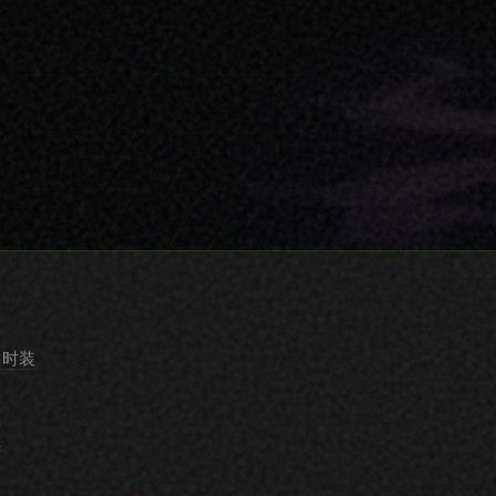
要时装
史
型