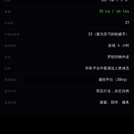
身高
30 kg / 66 lbs
重量
37
自由度
22（最为灵巧的机械手）
手部自由度
连续 4 小时
电池续航
罗纹织物外皮
外层
所有平台中最接近人类体态
比例
最轻平台（30kg）
重量级别
双足行走，步态自然
移动方式
家庭、陪伴、服务
部署场景