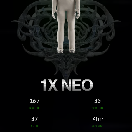
1X NEO
167
30
身高 CM
重量 KG
37
4hr
自由度
电池续航