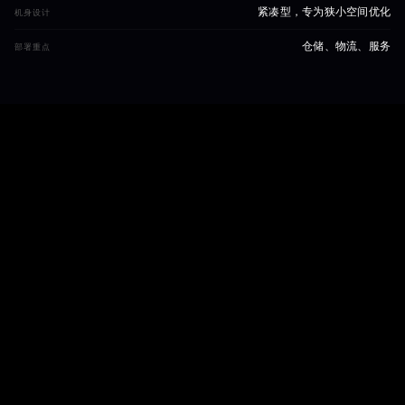
紧凑型，专为狭小空间优化
机身设计
仓储、物流、服务
部署重点
服装工程
为何 FIGURE 03 需
要定制构造
我们的 Figure 03 尺寸档案，完整记录了这一平台的活动
边界、热分布图与表面几何结构。历时两年的持续研发，
历经数百次失败原型，最终沉淀出专有构造工艺，使服装