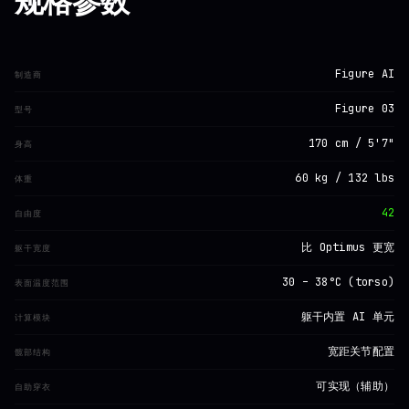
规格参数
Figure AI
制造商
Figure 03
型号
170 cm / 5'7"
身高
60 kg / 132 lbs
体重
42
自由度
比 Optimus 更宽
躯干宽度
30 – 38°C (torso)
表面温度范围
躯干内置 AI 单元
计算模块
宽距关节配置
髋部结构
可实现（辅助）
自助穿衣