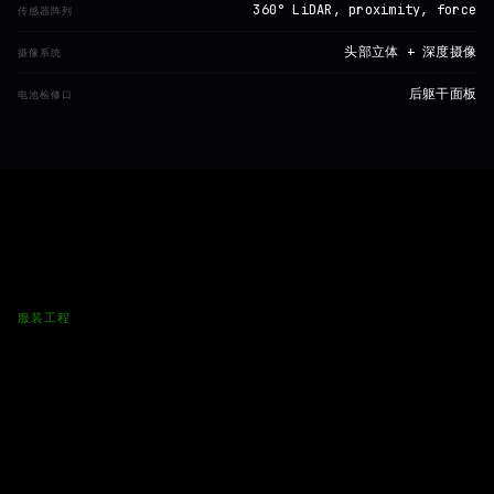
360° LiDAR, proximity, force
传感器阵列
头部立体 + 深度摄像
摄像系统
后躯干面板
电池检修口
服装工程
为何 OPTIMUS 必须
采用专属构造
我们的 Tesla Optimus 立体档案，以亚毫米级精度记录其
热量输出、传感器位置、关节活动范围与表面几何结构。