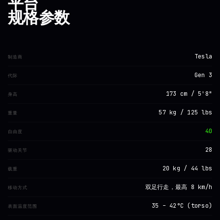
平台
规格参数
Tesla
制造商
Gen 3
代际
173 cm / 5'8"
身高
57 kg / 125 lbs
重量
40
自由度
28
驱动关节
20 kg / 44 lbs
载重
双足行走，最高 8 km/h
移动方式
35 – 42°C (torso)
表面温度范围