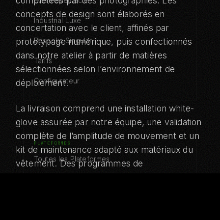
complétées par des photographies. Les
Event Spectacle
concepts de design sont élaborés en
Industrial Luxe
concertation avec le client, affinés par
prototypage numérique, puis confectionnés
Bespoke Singular
dans notre atelier à partir de matières
Tarifs
sélectionnées selon l’environnement de
Configurateur
déploiement.
La livraison comprend une installation white-
glove assurée par notre équipe, une validation
complète de l’amplitude de mouvement et un
PLATEFORMES
kit de maintenance adapté aux matériaux du
Toutes les Plateformes
vêtement. Des programmes de
renouvellement saisonnier et des retouches
Tesla Optimus
continues sont proposés aux clients qui
Figure 03
entretiennent un vestiaire en constante
évolution.
Boston Atlas