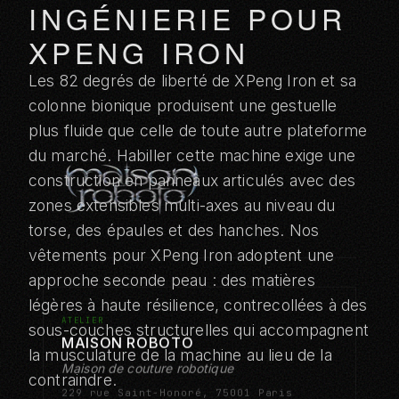
INGÉNIERIE POUR
XPENG IRON
Les 82 degrés de liberté de XPeng Iron et sa
colonne bionique produisent une gestuelle
plus fluide que celle de toute autre plateforme
du marché. Habiller cette machine exige une
construction en panneaux articulés avec des
zones extensibles multi-axes au niveau du
torse, des épaules et des hanches. Nos
vêtements pour XPeng Iron adoptent une
approche seconde peau : des matières
légères à haute résilience, contrecollées à des
ATELIER
sous-couches structurelles qui accompagnent
MAISON ROBOTO
la musculature de la machine au lieu de la
Maison de couture robotique
contraindre.
229 rue Saint-Honoré, 75001 Paris