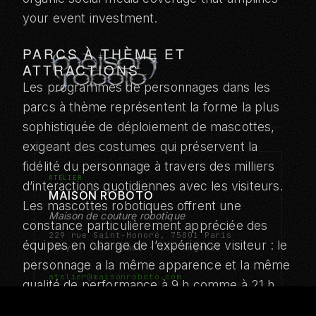
your event investment.
PARCS À THÈME ET
ATTRACTIONS
Les programmes de personnages dans les
parcs à thème représentent la forme la plus
sophistiquée de déploiement de mascottes,
exigeant des costumes qui préservent la
fidélité du personnage à travers des milliers
ATELIER
d’interactions quotidiennes avec les visiteurs.
MAISON ROBOTO
Les mascottes robotiques offrent une
Maison de couture robotique
constance particulièrement appréciée des
229 rue Saint-Honoré, 75001 Paris
équipes en charge de l’expérience visiteur : le
Tokyo · Abu Dhabi · Los Angeles
personnage a la même apparence et la même
atelier@maisonroboto.com
qualité de performance à 9 h comme à 21 h.