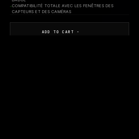
COMPATIBILITÉ TOTALE AVEC LES FENÊTRES DES
CAPTEURS ET DES CAMÉRAS
ADD TO CART -
CUSTOMIZE IN CONFIGURATOR
WORLDWIDE SHIPPING · 30% DEPOSIT REQUIRED · BESPOKE SIZING
DISPONIBLE - EXPÉDITION SOUS 1 À 2 SEMAINES
DES QUESTIONS SUR THE OPERATOR ?
Besoin de l’adapter à un environnement d’entrepôt
spécifique, d’ajouter des éléments haute visibilité ou de
l’intégrer à l’identité visuelle de votre flotte existante ?
Notre équipe d’ingénierie peut vous conseiller.