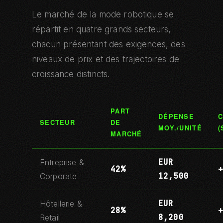
Le marché de la mode robotique se
répartit en quatre grands secteurs,
chacun présentant des exigences, des
niveaux de prix et des trajectoires de
croissance distincts.
PART
DÉPENSE
C
SECTEUR
DE
MOY./UNITÉ
(
MARCHÉ
EUR
Entreprise &
42%
12,500
Corporate
EUR
Hôtellerie &
28%
8,200
Retail