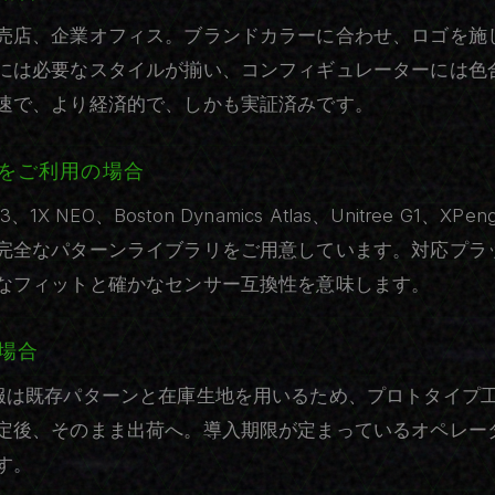
売店、企業オフィス。ブランドカラーに合わせ、ロゴを施
には必要なスタイルが揃い、コンフィギュレーターには色
速で、より経済的で、しかも実証済みです。
をご利用の場合
e 03、1X NEO、Boston Dynamics Atlas、Unitree G1、
完全なパターンライブラリをご用意しています。対応プラ
なフィットと確かなセンサー互換性を意味します。
場合
服は既存パターンと在庫生地を用いるため、プロトタイプ
定後、そのまま出荷へ。導入期限が定まっているオペレー
す。