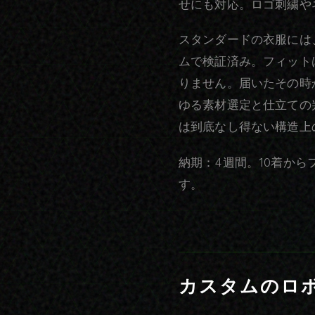
せにも対応。ロゴ刺繍や
スタンダードの衣服には
ムで検証済み。フィット
りません。届いたその時
ゆる素材選定と仕立ての
は到底なし得ない構造上
納期：4週間。10着か
す。
カスタムのロ