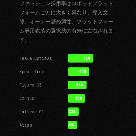
ファッション採用率はロボットプラット
フォームごとに大きく異なり、導入文
脈、オーナー層の属性、プラットフォー
ム専用衣装の選択肢の有無に左右されま
す。
Tesla Optimus
52%
Xpeng Iron
44%
Figure 03
38%
1X NEO
35%
Unitree G1
22%
Atlas
18%