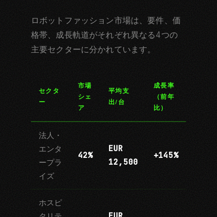
ロボットファッション市場は、要件、価
格帯、成長軌道がそれぞれ異なる4つの
主要セクターに分かれています。
市場
成長率
セクタ
平均支
シェ
（前年
ー
出/台
ア
比）
法人・
EUR
エンタ
42%
+145%
12,500
ープラ
イズ
ホスピ
EUR
タリテ