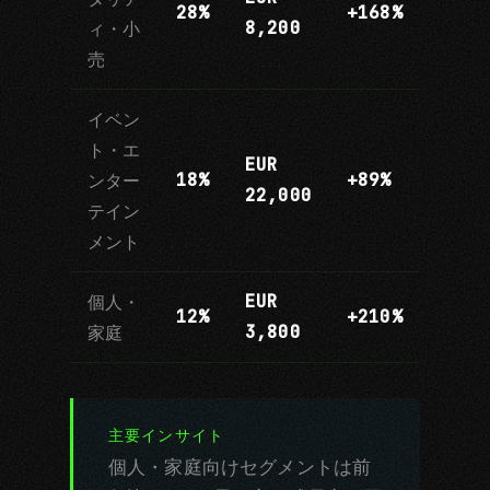
28%
+168%
8,200
ィ・小
売
イベン
ト・エ
EUR
18%
+89%
ンター
22,000
テイン
メント
EUR
個人・
12%
+210%
3,800
家庭
主要インサイト
個人・家庭向けセグメントは前