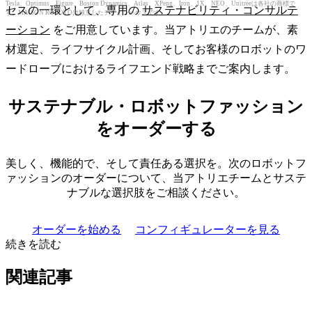
Tesla、Optimus、Figure、Boston Dynamics、Atlas、XPeng、Iron、1X、NEO、Unitreeは各社の商標で
セスの一環として、専用の
サステナビリティ・コンサルテ
す。MAISON ROBOTOは独立したデザインハウスです。
ーション
をご用意しています。当アトリエのチームが、素
材選定、ライフサイクル計画、そしてお客様のロボットのワ
ードローブにおけるライフエンド戦略までご案内します。
サステナブル・ロボットファッション
をオーダーする
美しく、機能的で、そして責任ある選択を。次のロボットフ
ァッションのオーダーについて、当アトリエチームとサステ
ナブルな選択肢をご相談ください。
オーダーを始める
コンフィギュレーターを見る
続きを読む
関連記事