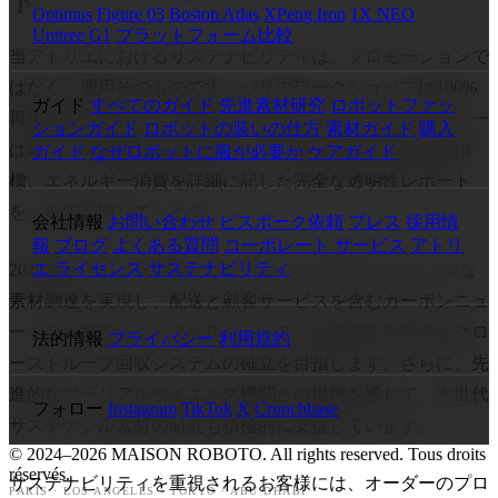
ト
Optimus
Figure 03
Boston Atlas
XPeng Iron
1X NEO
Unitree G1
プラットフォーム比較
当アトリエにおけるサステナビリティは、プロモーションで
はなく、運用そのものです。パリのワークショップは100%
ガイド
すべてのガイド
先進素材研究
ロボットファッ
再生可能エネルギーで稼働。サプライチェーンのパートナー
ションガイド
ロボットの装いの仕方
素材ガイド
購入
は毎年、環境監査を受けています。素材の出自、廃棄物指
ガイド
なぜロボットに服が必要か
ケアガイド
標、エネルギー消費を詳細に記した完全な透明性レポート
を、毎年公開しています。
会社情報
お問い合わせ
ビスポーク依頼
プレス
採用情
報
ブログ
よくある質問
コーポレート サービス
アトリ
エ ライセンス
サステナビリティ
2028年までに、全製品ラインにおいて100%サステナブルな
素材調達を実現し、配送と顧客サービスを含むカーボンニュ
ートラル運営、そしてゼロウェイストを達成する完全なクロ
法的情報
プライバシー
利用規約
ーズドループ回収システムの確立を目指します。さらに、先
進的なマテリアルサイエンス機関との提携を通じて、次世代
フォロー
Instagram
TikTok
X
Crunchbase
サステナブル素材の研究も積極的に支援しています。
© 2024–2026 MAISON ROBOTO. All rights reserved. Tous droits
réservés.
サステナビリティを重視されるお客様には、オーダーのプロ
PARIS · LOS ANGELES · TOKYO · ABU DHABI