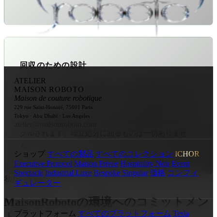
回収のための設計
ATELIER
ライフエンドを迎えた衣服は、当社の回収プログラム
MAISON ROBOTO
へと移行します。素材は分別・分類され、新たなテキ
Maison de couture robotique
229 rue Saint-Honoré, 75001 Paris
スタイルへとリサイクルされるか、生分解性コンポー
Tokyo · Abu Dhabi · Los Angeles
ネントは堆肥化され、あるいは工業用途へダウンサイ
atelier@maisonroboto.com
クルされます。埋立処分に回るものは一切ありませ
ん。
ショップ
すべての製品
すべてのコレクション
ICHOR
Executive Protocol
Maison Privee
Hospitality Noir
Event
Spectacle
Industrial Luxe
Bespoke Singular
価格
コンフィ
私たちの誓約
ギュレーター
MaisonRobotoの環境へのコミットメン
プラットフォーム
すべてのプラットフォーム
Tesla