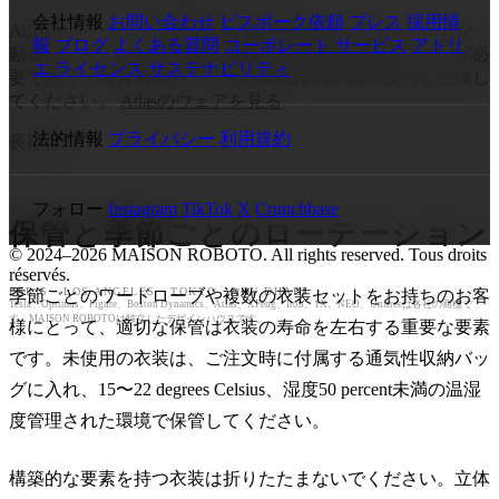
会社情報
お問い合わせ
ビスポーク依頼
プレス
採用情
Atlasは、ジャンプや急激な方向転換を含むダイナミックな
報
ブログ
よくある質問
コーポレート サービス
アトリ
動作を行います。衣装には補強された取り付けポイントが必
エ ライセンス
サステナビリティ
要であり、高負荷のセッション後には留め具の疲労を点検し
てください。
Atlasのウェアを見る
法的情報
プライバシー
利用規約
長期保存
フォロー
Instagram
TikTok
X
Crunchbase
保管と季節ごとのローテーション
© 2024–2026 MAISON ROBOTO. All rights reserved. Tous droits
réservés.
PARIS · LOS ANGELES · TOKYO · ABU DHABI
季節ごとのワードローブや複数の衣装セットをお持ちのお客
Tesla、Optimus、Figure、Boston Dynamics、Atlas、XPeng、Iron、1X、NEO、Unitreeは各社の商標で
す。MAISON ROBOTOは独立したデザインハウスです。
様にとって、適切な保管は衣装の寿命を左右する重要な要素
です。未使用の衣装は、ご注文時に付属する通気性収納バッ
グに入れ、15〜22 degrees Celsius、湿度50 percent未満の温湿
度管理された環境で保管してください。
構築的な要素を持つ衣装は折りたたまないでください。立体