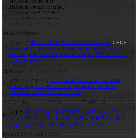
MAISON ROBOTO
課題は異なります。以下のプラットフォーム固有のポイント
Maison de couture robotique
229 rue Saint-Honoré, 75001 Paris
をご参照ください。
Tokyo · Abu Dhabi · Los Angeles
atelier@maisonroboto.com
Tesla Optimus
ショップ
すべての製品
すべてのコレクション
ICHOR
Optimusプラットフォームは、胴体コアに中程度の熱を生じ
Executive Protocol
Maison Privee
Hospitality Noir
Event
ます。胴回りの通気を十分に確保し、熱の影響を受ける内側
Spectacle
Industrial Luxe
Bespoke Singular
価格
コンフィ
のライニングは毎月点検してください。Optimus向けの衣装
ギュレーター
は、熱反射性のインナーコーティングが有効です。
Tesla
Optimusのファッションを見る
プラットフォーム
すべてのプラットフォーム
Tesla
Xpeng Iron
Optimus
Figure 03
Boston Atlas
XPeng Iron
1X NEO
Unitree G1
プラットフォーム比較
82 degrees of freedomを備えるXpeng Ironでは、衣装に極めて
大きな可動ストレスがかかります。点検時には、ストレッチ
ゾーンと可動パネルに特に注意を払ってください。縫い目の
ガイド
すべてのガイド
先進素材研究
ロボットファッ
接合部に微細な裂けがないか、2週間ごとに確認しましょ
ションガイド
ロボットの装いの仕方
素材ガイド
購入
う。
Xpeng Ironのクチュールを見る
ガイド
なぜロボットに服が必要か
ケアガイド
Boston Dynamics Atlas