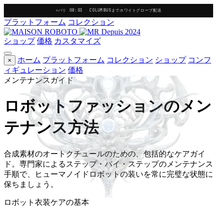
パリ 08:03
·
COLUMBUSまでホワイトグローブ配送
プラットフォーム
コレクション
Depuis 2024
ショップ
価格
カスタマイズ
ホーム
プラットフォーム
コレクション
ショップ
コンフ
×
ィギュレーション
価格
メンテナンスガイド
ロボットファッションのメン
テナンス方法
合成素材のオートクチュールのための、包括的なケアガイ
ド。専門家によるステップ・バイ・ステップのメンテナンス
手順で、ヒューマノイドロボットの装いを常に完璧な状態に
保ちましょう。
ロボット衣装ケアの基本