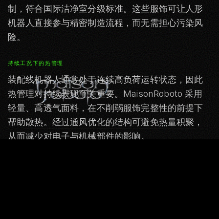
制，符合国际洁净室分级标准。这些服饰可让人形
机器人直接参与精密制造流程，而无需担心污染风
险。
持续工况下的热管理
装配线机器人通常处于连续高负荷运转状态，因此
热管理对持续表现至关重要。MaisonRoboto 采用
轻量、高透气面料，在不削弱服饰完整性的前提下
帮助散热。经过通风优化的结构可避免热量积聚，
从而减少对电子与机械部件的影响。
对于重型焊接、焊锡或高热工艺，我们的专用制造
ATELIER
服饰则采用耐热材料，在尽量减轻重量的同时，保
MAISON ROBOTO
护机器人系统免受热辐射影响，避免在长时间作业
Maison de couture robotique
中对机械关节造成额外负担。
229 rue Saint-Honoré, 75001 Paris
Tokyo · Abu Dhabi · Los Angeles