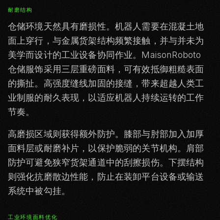
耐磨结构
仓储环境天然具有磨损性。机器人需要在混凝土地
面上穿行，与金属货架结构频繁接触，并与并未为
美学而设计的工业设备协同作业。MaisonRoboto
仓储服饰采用三层重磅面料，可有效抵御粗糙表面
的撕扯。高强度缝线加固的接缝，带来超越人类工
业制服的耐久表现，以适应机器人持续运转的工作
节奏。
高磨损区域则获得额外防护。膝部与肘部加入加厚
面料层或耐磨补片，以保护脆弱的关节机构。肩部
防护可避免狭窄货架通道中的刮擦损伤。下摆结构
则强化抗磨散边性能，防止在装卸平台设备或输送
系统中被勾挂。
工业环境面料优化