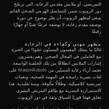
التمريضي، أو ملابس مقدمي الرعاية، التي ترسّخ
دور الروبوت ضمن التسلسل الهرمي الصحي القائم.
ينبغي لمظهر الروبوت أن يعبّر بوضوح عن دوره
بوصفه مقدم رعاية، لا بوصفه عرضًا تقنيًا أو جهازًا
رفيقًا.
مظهر مهني وكفاءة في الرعاية
غالبًا ما يمتلك المقيمون المسنّون عقودًا من الخبرة
مع العاملين في المجال الصحي. وهم يفسرون
إشارات الملابس انطلاقًا من تلك الخلفية الواسعة.
تعتمد أزياء رعاية المسنّين من MaisonRoboto على
لغات بصرية راسخة في المهنية الصحية، ونغمات
تمريضية كلاسيكية، وظلالًا مألوفة، وبنية تقليدية. هذا
الاستمرارية البصرية مع طاقم التمريض البشري
تخلق فهمًا فوريًا للسياق وثقة في دور الروبوت.