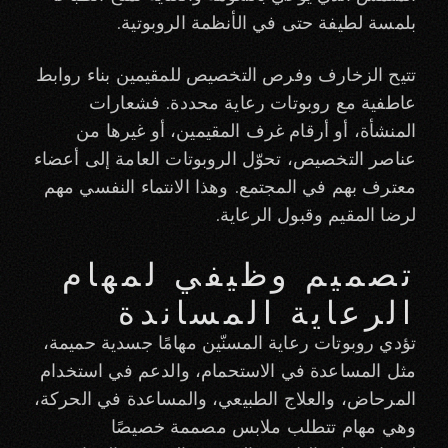
بلمسة لطيفة حتى في الأنظمة الروبوتية.
تتيح الزخارف وفرص التخصيص للمقيمين بناء روابط
عاطفية مع روبوتات رعاية محددة. فشعارات
المنشأة، أو أرقام غرف المقيمين، أو غيرها من
عناصر التخصيص، تحوّل الروبوتات العامة إلى أعضاء
معترف بهم في المجتمع. وهذا الانتماء النفسي مهم
لرضا المقيم وقبول الرعاية.
تصميم وظيفي لمهام
الرعاية المساندة
تؤدي روبوتات رعاية المسنّين مهامًا جسدية حميمة،
مثل المساعدة في الاستحمام، والدعم في استخدام
المرحاض، والعلاج الطبيعي، والمساعدة في الحركة،
وهي مهام تتطلب ملابس مصممة خصيصًا