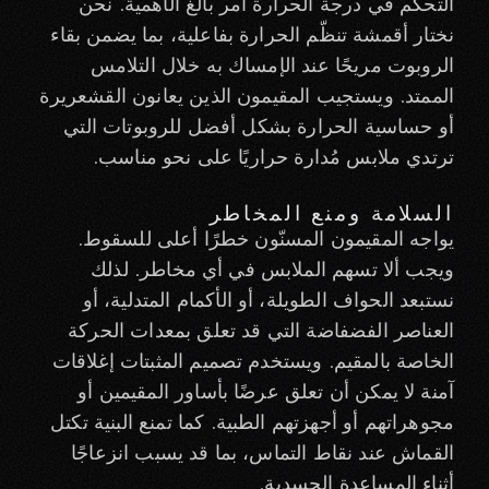
التحكم في درجة الحرارة أمر بالغ الأهمية. نحن
نختار أقمشة تنظّم الحرارة بفاعلية، بما يضمن بقاء
الروبوت مريحًا عند الإمساك به خلال التلامس
الممتد. ويستجيب المقيمون الذين يعانون القشعريرة
أو حساسية الحرارة بشكل أفضل للروبوتات التي
ترتدي ملابس مُدارة حراريًا على نحو مناسب.
السلامة ومنع المخاطر
يواجه المقيمون المسنّون خطرًا أعلى للسقوط.
ويجب ألا تسهم الملابس في أي مخاطر. لذلك
نستبعد الحواف الطويلة، أو الأكمام المتدلية، أو
العناصر الفضفاضة التي قد تعلق بمعدات الحركة
الخاصة بالمقيم. ويستخدم تصميم المثبتات إغلاقات
آمنة لا يمكن أن تعلق عرضًا بأساور المقيمين أو
مجوهراتهم أو أجهزتهم الطبية. كما تمنع البنية تكتل
القماش عند نقاط التماس، بما قد يسبب انزعاجًا
أثناء المساعدة الجسدية.