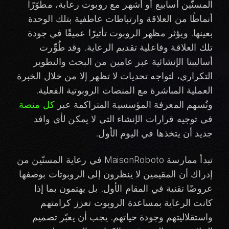
المسنّين أسابيع أو أشهر مع روبوت رعاية، مطوّرًا
أنماطًا من العلاقة وارتباطات عاطفية بتلك الوحدة
بعينها. ويؤثر مظهر الروبوت تأثيرًا عميقًا في جودة
تلك العلاقة وفاعلية تقديم الرعاية. وقد طُوِّرت
أساليبنا الإنشائية عبر عامين من البحث والتطوير
التكراري، لتواجه تحديات لا تظهر إلا من خلال الخبرة
العملية المباشرة مع المنصات الروبوتية الفعلية.
وتُسهم المعرفة المؤسسية المتراكمة عبر
كل منصة
في توجيه قرارات الإنشاء التي لا يمكن لأي وافد
جديد أن يتخذها في اليوم الأول.
تبدأ ممارسة MaisonRoboto في رعاية المسنّين من
إدراك أن المقيمين لا ينظرون إلى الروبوتات بوصفها
عروضًا تقنية في المقام الأول. بل يهتمون بما إذا
كانت الرعاية بمساعدة الروبوت تعزز كرامتهم
واستقلاليتهم وجودة حياتهم. يجب أن يعبّر تصميم