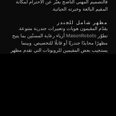
فالتصميم المهني الناضج يعبّر عن الاحترام لمكانة
المقيم البالغة وخبرته الحياتية.
مظهر شامل للجندر
يقدّم المقيمون هويات وتعبيرات جندرية متنوعة.
تطوّر MaisonRoboto أزياء رعاية المسنّين بما يتيح
مظهرًا محايدًا جندريًا أو قابلًا للتخصيص. وبينما
يستجيب بعض المقيمين للروبوتات التي تقدم مظهر
التمريض المهني التقليدي (المظهر الأنثوي تقليديًا)،
يفضّل آخرون تمثيلات جندرية محايدة أو بديلة. إن
عملية التصميم
تشمل التشاور مع المقيمين وقيادة
المنشأة بشأن معايير المظهر المناسبة.
إمكانية الوصول والميزات التكيفية
قد يحتاج المقيمون ذوو الحركة المحدودة إلى
مساعدة جسدية في ارتداء معدات الحماية أو
التعامل مع تعديلات الروبوت. يدعم تصميم الملابس