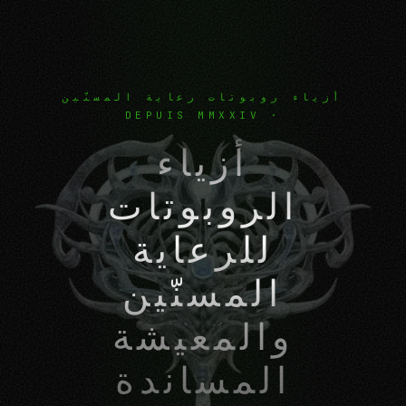
أزياء روبوتات رعاية المسنّين
· DEPUIS MMXXIV
أزياء
الروبوتات
للرعاية
المسنّين
والمعيشة
المساندة