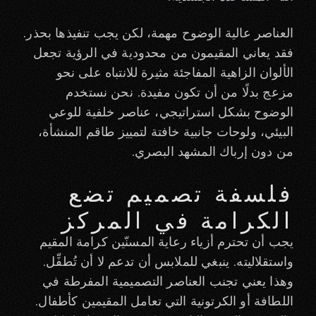
العناصر عالية الوضوح مهمة، لكن يجب تنفيذها بحذر.
فقد يعاني المقيمون من محدودية في الرؤية تجعل
الألوان الزاهية المفاجئة مثيرة للانتباه على نحو
مزعج بدلًا من أن تكون مفيدة. نحن نستخدم
الوضوح بشكل استراتيجي، عناصر خلفية للوعي
البيئي، ولوحات جانبية خافتة لتمييز طاقم المنشأة،
من دون إرباك المشهد البصري.
فلسفة تصميم تضع
الكرامة في المركز
يجب أن تحترم أزياء رعاية المسنّين كرامة المقيم
واستقلاليته. ينبغي للملابس أن تدعم لا أن تُطفِّل.
وهذا يعني تجنب العناصر التصميمية المفرطة في
اللطافة أو الكرتونية التي تعامل المقيمين كأطفال.