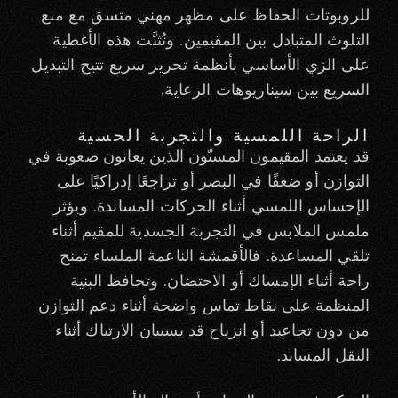
للروبوتات الحفاظ على مظهر مهني متسق مع منع
التلوث المتبادل بين المقيمين. وتُثبَّت هذه الأغطية
على الزي الأساسي بأنظمة تحرير سريع تتيح التبديل
السريع بين سيناريوهات الرعاية.
الراحة اللمسية والتجربة الحسية
قد يعتمد المقيمون المسنّون الذين يعانون صعوبة في
التوازن أو ضعفًا في البصر أو تراجعًا إدراكيًا على
الإحساس اللمسي أثناء الحركات المساندة. ويؤثر
ملمس الملابس في التجربة الجسدية للمقيم أثناء
تلقي المساعدة. فالأقمشة الناعمة الملساء تمنح
راحة أثناء الإمساك أو الاحتضان. وتحافظ البنية
المنظمة على نقاط تماس واضحة أثناء دعم التوازن
من دون تجاعيد أو انزياح قد يسببان الارتباك أثناء
النقل المساند.