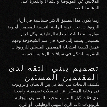
الملابس عن الموثوقية والكفاءة والقدرة على
الرعاية اللطيفة.
ربما يكون هذا التطبيق الأكثر حساسية في أزياء
الروبوتات. نحن نمنح الراحة النفسية للمقيمين أولوية
موازية لمتطلبات الرعاية الوظيفية. وكل قرار
تصميمي يستند إلى خبرة في علم الشيخوخة وفهم
عميق لكيفية استجابة المقيمين المسنّين للروبوتات
البشرية الشكل في سياقات الرعاية الحميمة.
تصميم يبني الثقة لدى
المقيمين المسنّين
تكشف الأبحاث في التفاعل بين الإنسان والروبوت
في رعاية المسنّين عن تفضيلات تصميمية واضحة
لدى فئات كبار السن. يستجيب المقيمون بإيجابية
للروبوتات ذات الزي المهني الوظيفي، أو الزي