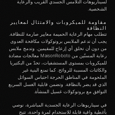
لسيناريوهات التلامس الجسدي القريب والرعاية
الشخصية.
مقاومة للميكروبات والامتثال لمعايير
النظافة
تتطلب مهام الرعاية الحميمة معايير صارمة للنظافة.
يجب أن تدعم الملابس بروتوكولات مكافحة العدوى
من دون أن تخلق أي إزعاج للمقيمين. وتدمج ملابس
رعاية المسنّين من MaisonRoboto معالجات مضادة
للميكروبات بمستوى المستشفيات، تحدّ من البكتيريا
والكائنات المسببة للروائح. كما تمنع البنية غير
الملحومة في المناطق الحرجة احتباس السوائل
الذي قد يضر بالنظافة. وتضمن قابلية الغسل السريع
التوافق مع بروتوكولات غسيل المنشأة.
في سيناريوهات الرعاية الجسدية المباشرة، نوصي
بأغطية واقية قابلة للاستخدام لمرة واحدة، تتيح