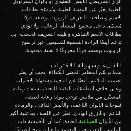
الزي التمريضي الأبيض التقليدي أو بألوان السراويل
الطبية يعبّر عن المهنية الطبية. وتُرسّخ بطاقات
الاسم وبطاقات التعريف الروبوت بوصفه فردًا
مُسمّى داخل مجتمع المنشأة الرعائية. ولا تؤدي
بطاقات الاسم الظاهرة وظيفة التعريف فحسب، بل
تدعم أيضًا الراحة النفسية للمقيمين عبر ترسيخ
الروبوت بوصفه فردًا معروفًا لا تقنية مجهولة.
الدفء وسهولة الاقتراب
بينما يرسّخ المظهر المهني الكفاءة، يجب أن يعبّر
تصميم الملابس أيضًا عن الدفء وسهولة الاقتراب.
وعلى خلاف التطبيقات التقنية البحتة، تستفيد رعاية
المسنّين من ملابس توحي بنوايا رعاية لطيفة.
فلوحات الألوان الناعمة، والأبيض الدافئ، والرمادي
الناعم، والأزرق الهادئ، تعبّر عن اللطف بفاعلية أكبر
من الألوان
الصناعية
الحادة. كما أن الأقمشة ذات
الملمس الذي يوحي بالنعومة والعناية تمنح انطباعًا