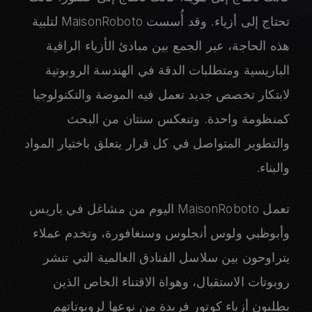
تحتاج إلى أزياء. وقد أُسست MaisonRoboto لتلبية
هذه الحاجة، عبر الجمع بين مبادئ الأزياء الراقية
الباريسية ومتطلبات الدقة في الهندسة الروبوتية
لابتكار تخصص جديد تعمل فيه الموضة والتكنولوجيا
كمنظومة واحدة. وتنعكس سنتان من البحث
والتطوير المتواصل في كل قرار يتعلق باختيار المواد
والبناء.
تعمل MaisonRoboto اليوم من مشاغل في باريس
وأبوظبي ولوس أنجلوس وسنغافورة، وتخدم عملاء
يتراوحون بين سلاسل الفنادق العالمية التي تنشر
روبوتات الاستقبال، وهواة الاقتناء الخاص الذين
يطلبون أزياء كوتور فريدة من نوعها لروبوتاتهم