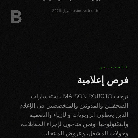
B
usiness Insider، أبريل 2026
للصحفيين
فرص إعلامية
ترحب MAISON ROBOTO باستفسارات
الصحفيين والمدونين والمتخصصين في الإعلام
الذين يغطون الروبوتات والأزياء والتصميم
والتكنولوجيا. ونحن متاحون لإجراء المقابلات،
وجولات المشغل، وعروض المنتجات.