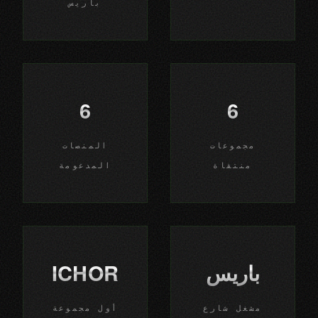
باريس
6
6
مجموعات
المنصات
منتقاة
المدعومة
باريس
ICHOR
مشغل شارع
أول مجموعة