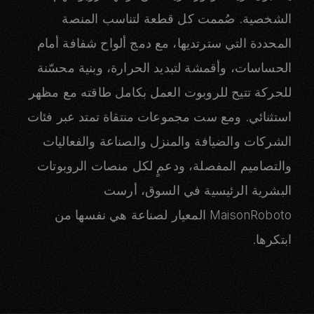
الشخصية. صُممت كل قطعة لتناسب المنصة
المحددة التي سترتديها، مع دمج ألواح شفافة أمام
الحساسات، وأقمشة لتبديد الحرارة، وبنية محسّنة
للحركة تتيح للروبوت العمل بكامل طاقته مع مظهر
استثنائي. ومع ست مجموعات منتقاة تمتد عبر فئات
الشركات والضيافة والمنزل والصناعة والفعاليات
والتصاميم المفصلة، ودعمٍ لكل منصات الروبوتات
البشرية الرئيسية في السوق، أرست
MaisonRoboto المعيار لصناعة هي نفسها من
ابتكرها.