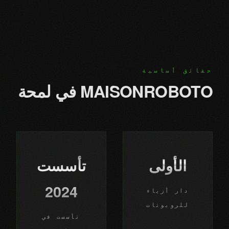
حقائق أساسية
MAISONROBOTO في لمحة
الأولى
تأسست
2024
دار أزياء
للروبوتات
تأسست في