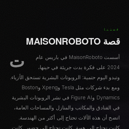
قصتنا
قصة MAISONROBOTO
ت
أسست MaisonRoboto في باريس عام
2024 على فكرة بدت جريئة في حينها،
وتبدو اليوم حتمية: الروبوتات البشرية تستحق الأزياء.
ومع بدء شركات مثل Tesla وXpeng وBoston
Dynamics وFigure AI في نشر الروبوتات البشرية
في الفنادق والمكاتب والمنازل والمساحات العامة،
اتضح أن هذه الآلات تحتاج إلى أكثر من الهندسة.
كانت تحتاج إلى هوية. كانت تحتاج إلى حضور. كانت