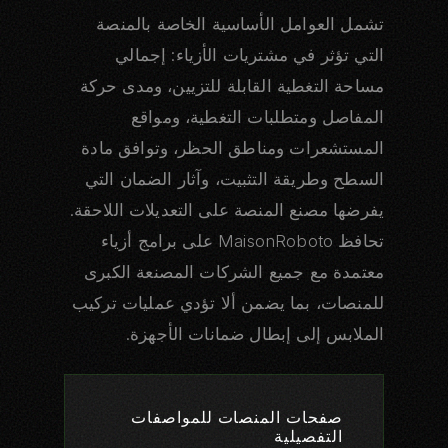
تشمل العوامل الأساسية الخاصة بالمنصة
التي تؤثر في مشتريات الأزياء: إجمالي
مساحة التغطية القابلة للتزيين، ومدى حركة
المفاصل ومتطلبات التغطية، ومواقع
المستشعرات ومناطق الحظر، وتوافق مادة
السطح وطريقة التثبيت، وآثار الضمان التي
يفرضها مصنع المنصة على التعديلات اللاحقة.
تحافظ MaisonRoboto على برامج أزياء
معتمدة مع جميع الشركات المصنعة الكبرى
للمنصات، بما يضمن ألا تؤدي عمليات تركيب
الملابس إلى إبطال ضمانات الأجهزة.
صفحات المنصات للمواصفات
التفصيلية