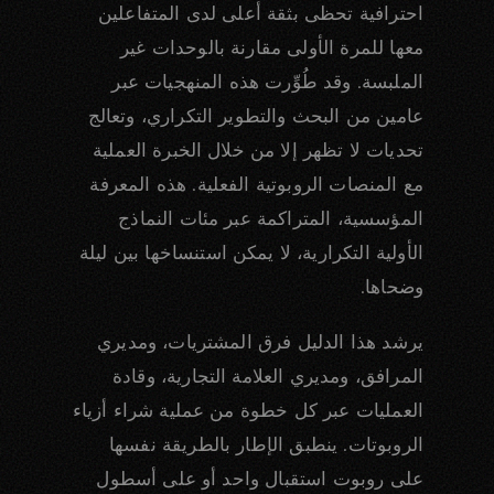
احترافية تحظى بثقة أعلى لدى المتفاعلين
معها للمرة الأولى مقارنة بالوحدات غير
الملبسة. وقد طُوِّرت هذه المنهجيات عبر
عامين من البحث والتطوير التكراري، وتعالج
تحديات لا تظهر إلا من خلال الخبرة العملية
مع المنصات الروبوتية الفعلية. هذه المعرفة
المؤسسية، المتراكمة عبر مئات النماذج
الأولية التكرارية، لا يمكن استنساخها بين ليلة
وضحاها.
يرشد هذا الدليل فرق المشتريات، ومديري
المرافق، ومديري العلامة التجارية، وقادة
العمليات عبر كل خطوة من عملية شراء أزياء
الروبوتات. ينطبق الإطار بالطريقة نفسها
على روبوت استقبال واحد أو على أسطول