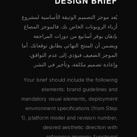
DESIGN BRIEF
يُعد موجز التصميم الوثيقة الأساسية لمشروع
أزياء الروبوتات الخاص بك. فالموجز المصاغ
بإتقان يوفر أسابيع من دورات المراجعة
ويضمن أن المنتج النهائي يطابق توقعاتك. أما
الموجز الضعيف فيؤدي إلى عدم التوافق،
وإعادة تصميم مكلفة، وتأخير في النشر.
Your brief should include the following
elements: brand guidelines and
mandatory visual elements, deployment
environment specifications (from Step
1), platform model and revision number,
desired aesthetic direction with
reference imagery, functional