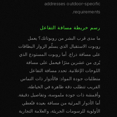
addresses outdoor-specific
requirements.
رسم خريطة مسافة التفاعل
ما مدى قرب البشر من روبوتاتك؟ يعمل
روبوت الاستقبال الذي يسلّم الزوار البطاقات
على مسافة ذراع. أما روبوت المستودع الذي
يُرى من عشرين مترًا فيعمل على مسافة
اللوحات الإعلانية. تحدد مسافة التفاعل
متطلبات جودة المواد: فالأدوار ذات التماس
القريب تتطلب دقة ظاهرة في الخياطة،
وأقمشة ذات جودة ملموسة، وتفاصيل دقيقة.
أما الأدوار المرئية من مسافة بعيدة فتُعطي
الأولوية للرسومات الجريئة، والعلامة التجارية