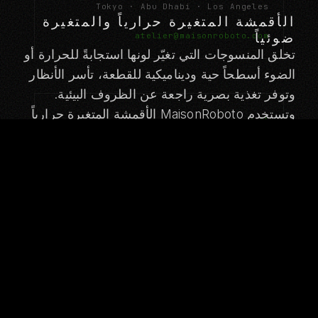
Tokyo · Abu Dhabi · Los Angeles
الأقمشة المتغيرة حرارياً والمتغيرة
ضوئياً
atelier@maisonroboto.com
تخلق المنسوجات التي تغيّر لونها استجابةً للحرارة أو
الضوء أسطحاً حية وديناميكية للقطعة، تأسر الأنظار
وتوفر تغذية بصرية راجعة عن الظروف البيئية.
وتستخدم MaisonRoboto الأقمشة المتغيرة حرارياً
المتجر
كعناصر إبراز لا كتطبيقات تغطي القطعة كاملة،
جميع المنتجات
لتصنع تحولات لونية دقيقة ومثيرة تكافئ الملاحظة
جميع المجموعات
القريبة.
ICHOR
المنسوجات المضادة للميكروبات
Silver-ion and copper-infused textiles provide
Executive Protocol
permanent antimicrobial properties essential
Maison Privee
for healthcare, food service, and high-touch
public interaction deployments. These
Hospitality Noir
treatments maintain effectiveness through
Event Spectacle