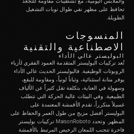
والملابس اليومية، مع تشطيبات مقاومة للتجعد
تحافظ على مظهر نقي طوال نوبات التشغيل
الطويلة.
المنسوجات
الاصطناعية والتقنية
البوليستر عالي الأداء
تُعد تركيبات البوليستر المتقدمة العمود الفقري لأزياء
الروبوتات الوظيفية. فالبوليستر الحديث عالي الأداء
يوفر متانة استثنائية، وثباتاً لونياً، ومقاومة للبقع،
وسهولة في العناية، بتكلفة تقل كثيراً عن الألياف
الطبيعية. وفي البيئات عالية الحركة التي تتطلب
غسيلاً متكرراً، تقدم الأقمشة المعتمدة على
البوليستر أفضل مزيج من طول العمر والحفاظ على
المظهر. وتحدد MaisonRoboto تركيبات بوليستر
فاخرة تتجنب اللمعان الرخيص المرتبط بالأقمشة