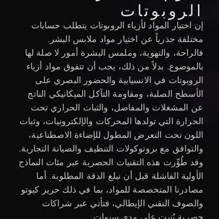
الروبوتات
إن اختيار المواد لأزياء الروبوتات يتطلب حسابات
مختلفة جذرياً عن اختيار مواد ملابس البشر.
فالراحة، والتهوية، وملمس البشرة أمور لا صلة لها
بالموضوع. بدلاً من ذلك، يجب أن تتفوق مواد أزياء
الروبوتات في الانسيابية والحضور البصري على
الأسطح الصلبة، ومقاومة التآكل الميكانيكي الناتج
عن المشغلات والمفاصل، والثبات الحراري تحت
الحرارة التي تولدها المحركات والإلكترونيات، وثبات
اللون تحت التعرض المطول للإضاءة الاصطناعية،
والتوافق مع بروتوكولات التنظيف والصيانة التجارية.
وقد طُوِّرت هذه التقنيات الحصرية عبر مئات النماذج
الأولية الفاشلة قبل أن نبلغ الدقة المطلوبة. أما
مصادرنا المتخصصة للمواد، بما في ذلك حرير كيوتو
والصوف التقني الإيطالي، فتأتي عبر شراكات
حصرية بُنيت على مدى سنوات.