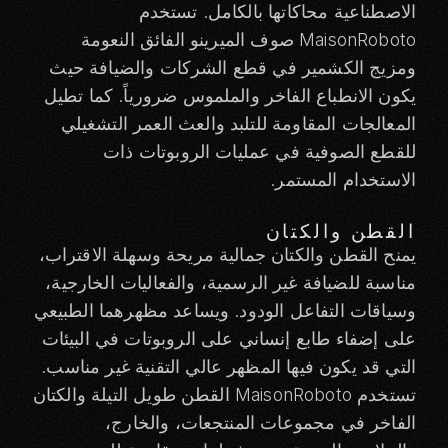
الاصطناعية محاكاتها بالكامل. تستخدم
MaisonRoboto صوف الميرينو الفائق النعومة
ومزيج الكشمير في قطع الشركات والضيافة حيث
يكون الانطباع الفاخر والملموس ضرورياً. كما تطيل
المعالجات المقاومة للتلبد والعث العمر التشغيلي
للقطع الصوفية في عمليات الروبوتات ذات
الاستخدام المستمر.
القطن والكتان
يمنح القطن والكتان جمالية مريحة وسهلة الاقتراب،
مناسبة للضيافة غير الرسمية، والفعاليات الخارجية،
وسياقات التفاعل الودود. ويساعد مظهرهما الطبيعي
على إضفاء طابع إنساني على الروبوتات في البيئات
التي قد يكون فيها المظهر عالي التقنية غير مناسب.
تستخدم MaisonRoboto القطن طويل التيلة والكتان
الفاخر في مجموعات المنتجعات، والخارج،