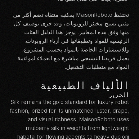
تحتفظ MaisonRoboto بمكتبة منتقاة تضم أكثر من
مئتي نسيج مختبَر للروبوتات، وقد جرى توصيف كل
منها وفق هذه المعايير. يوجز هذا الدليل الفئات
الرئيسية للمواد وتطبيقاتها في أزياء الروبوتات.
وللاستشارات الخاصة بالمواد بحسب المشروع،
يعمل فريقنا النسيجي مباشرة مع العملاء لمواءمة
المواد مع متطلبات التشغيل.
الألياف الطبيعية
الحرير
Silk remains the gold standard for luxury robot
fashion, prized for its unmatched luster, drape,
and visual richness. MaisonRoboto uses
mulberry silk in weights from lightweight
habotai for flowing accents to heavy dupioni