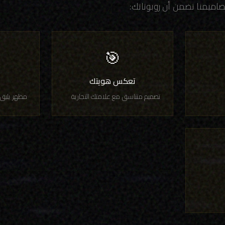
صاميمنا تضمن أن روبوتاتك:
🎯
تعكس هويتك
ت
تصميم متناسق مع علامتك التجارية
مظهر يليق