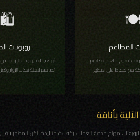
🛍️
🍽
ت المطاعم
روبوتات ال
وتات تقديم الطعام. تصاميم
أزياء جذابة لروبوتات الإرشاد في
كة مع الحفاظ على المظهر
تصاميم لافتة تجذب الزوار وتعزز
آلية بأناقة
الروبوتات مهام خدمة العملاء بكفاءة متزايدة. لكن المظهر يبقى 