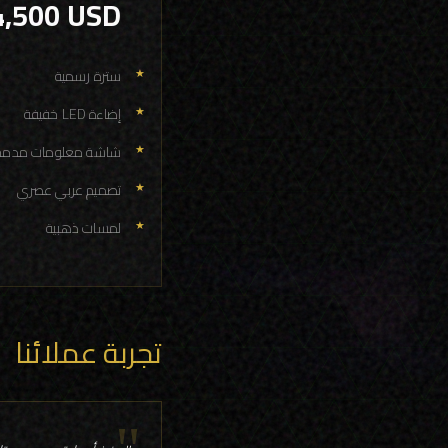
4,500 USD
سترة رسمية
إضاءة LED خفيفة
شاشة معلومات مدمج
تصميم عربي عصري
لمسات ذهبية
تجربة عملائنا