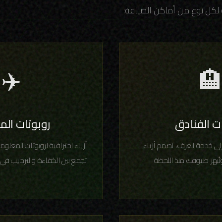
نقدم تصاميم متخصصة لكل ن
✈️

ات المطارات
روبوتات ا
تات المعلومات والإرشاد. تصاميم
من روبوتات الاستقبال إلى 
رحيب في أكثر المطارات ازدحاماً.
تعكس هوية فندقك وتُب