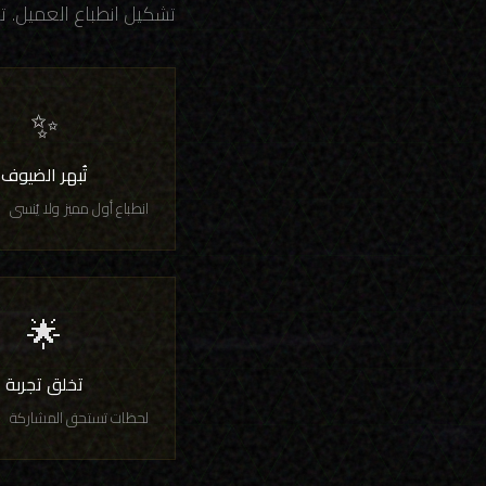
تشكيل انطباع العميل. ت
✨
تُبهر الضيوف
انطباع أول مميز ولا يُنسى
🌟
تخلق تجربة
لحظات تستحق المشاركة