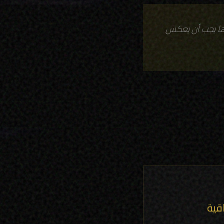
رها يجب أن يعكس
قية