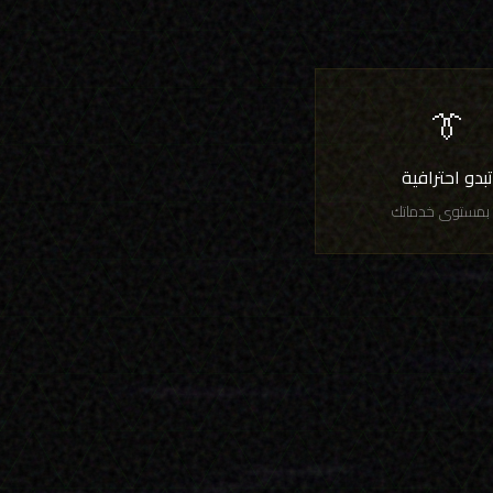
👔
بدو احترافية
 بمستوى خدماتك