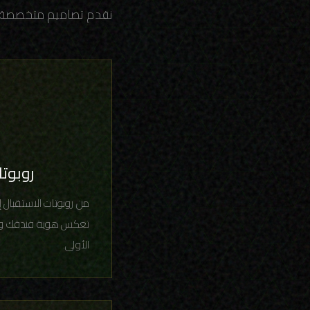
وع من أماكن الضيافة:

لفنادق
خدمة الغرف، نصمم أزياء
هر ضيوفك منذ اللحظة
الأولى.