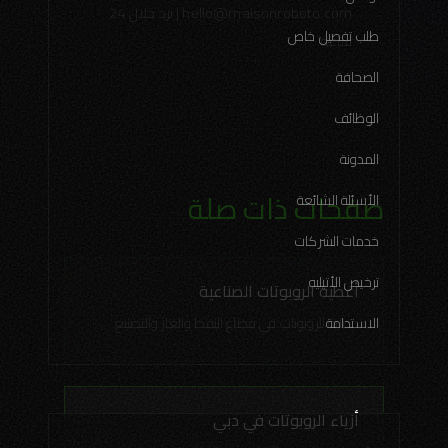
hello@maisonroboto.com
| نرد خلال 24
طلب تفصيل خاص
ساعة
الصحافة
الوظائف
المدونة
صفحات ذات صلة
الأسئلة الشائعة
خدمات الشركات
ترخيص الأتيليه
أغطية الروبوتات الصناعية
حماية للروبوتات في قطاع النفط والغاز والتصنيع
الاستدامة
أزياء الروبوتات في دبي