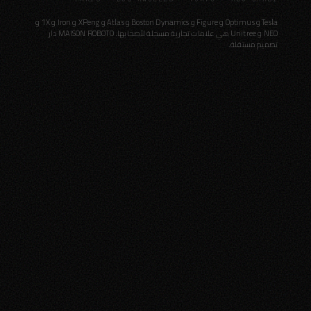
Tesla و Optimus و Figure و Boston Dynamics و Atlas و XPeng و Iron و 1X و
NEO و Unitree هي علامات تجارية مسجلة لأصحابها. MAISON ROBOTO دار
تصميم مستقلة.