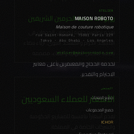
ATELIER
روبوتات خدمة الحرمين الشريفين
MAISON ROBOTO
Maison de couture robotique
نقدم تصاميم خاصة لروبوتات الخدمات في
229 rue Saint-Honoré, 75001 Paris
المسجد الحرام والمسجد النبوي. أزياء بيضاء
Tokyo · Abu Dhabi · Los Angeles
ناصعة تعكس الطهارة والنقاء، مصممة
atelier@maisonroboto.com
لخدمة الحجاج والمعتمرين بأعلى معايير
الاحترام والتقدير.
المتجر
الأسعار للعملاء السعوديين
جميع المنتجات
جميع المجموعات
نقدم أسعاراً تنافسية للمشاريع الحكومية
ICHOR
والشركات الخاصة في المملكة: