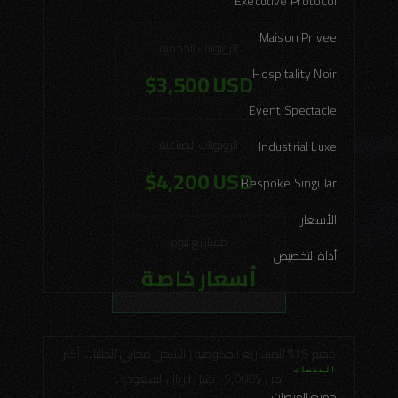
Executive Protocol
Maison Privee
الروبوتات الخدمية
Hospitality Noir
$3,500 USD
Event Spectacle
الروبوتات الصناعية
Industrial Luxe
$4,200 USD
Bespoke Singular
الأسعار
مشاريع نيوم
أداة التخصيص
أسعار خاصة
خصم 15% للمشاريع الحكومية | الشحن مجاني للطلبات أكثر
المنصات
من $5,000 | نقبل الريال السعودي
جميع المنصات