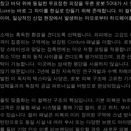
창고 바닥 위에 동일한 무표정한 외장을 두른 로봇 50대가 서 있
Luxe는 바로 그 차이를 현실로 만들기 위해 존재합니다. 이
이며, 일상적인 산업 현장에서 발생하는 마모로부터 하드웨어를
소재는 혹독한 환경을 견디도록 선택됩니다. 외피에는 고강도 
격이 집중되는 구역에는 보강된 Cordura 패널을 더합니다. 로
장 스테이션과 맞닿는 접촉면에는 마모 저항 코팅을 적용합니다
최소 10만 회의 동작 사이클을 견디도록 평가되었으며, 표준 
탁이 가능합니다. 이곳에는 섬세한 원단을 사용하지 않습니다.
않기 때문입니다. 2년에 걸친 지속적인 연구개발과 수백 차례
발된 이 독자적 텍스타일 사양은, 로봇 의복 구조에 고유한 기
업체들과의 독점적 공급 파트너십을 바탕으로 완성되었습니다
플릿 맞춤화는 이 컬렉션 구조의 핵심입니다. 기본 의복은 뉴트
고객은 모듈형 패널 시스템을 통해 기업 컬러, 로고 위치, 부서
수 있습니다. 컬러 패널은 의복의 미리 정의된 구역에 스냅 방
턴만으로도 동일 시설 내 여러 부서 또는 다양한 브랜드 아이덴
를 들어 기업 인수 이후 리브랜딩이 필요할 경우, 새로운 의복