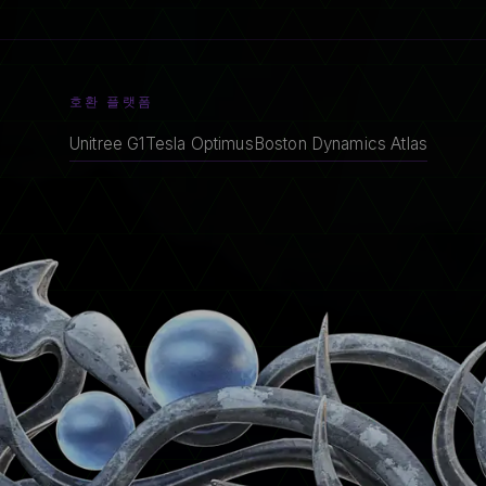
호환 플랫폼
Unitree G1
Tesla Optimus
Boston Dynamics Atlas