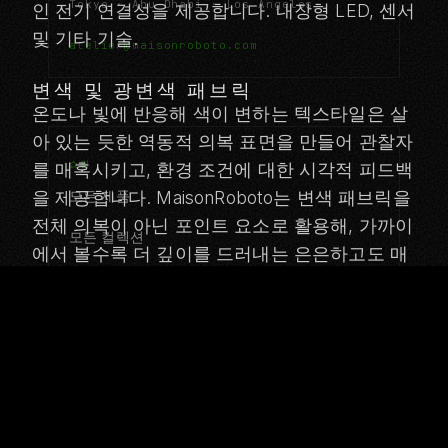
Tokyo · Abu Dhabi · Los Angeles
인 전기 연결성을 제공합니다.
내장형 LED, 센서
및 기타 기술
.
atelier@maisonroboto.com
변색 및 광변색 패브릭
온도나 빛에 반응해 색이 변하는 텍스타일은 살
아 있는 듯한 역동적 의복 표면을 만들어 관찰자
쇼핑
를 매혹시키고, 환경 조건에 대한 시각적 피드백
모든 제품
을 제공합니다. MaisonRoboto는 변색 패브릭을
전체 의복이 아닌 포인트 요소로 활용해, 가까이
모든 컬렉션
에서 볼수록 더 깊이를 드러내는 은은하고도 매
ICHOR
혹적인 색의 변주를 완성합니다.
Executive Protocol
항균 텍스타일
은 이온과 구리 함유 텍스타일은 의료, 푸드 서
Maison Privee
비스, 그리고 접촉 빈도가 높은 공공 상호작용
Hospitality Noir
배치에 필수적인 영구 항균 특성을 제공합니다.
이러한 처리는 수백 회의 세탁 사이클을 거쳐도
Event Spectacle