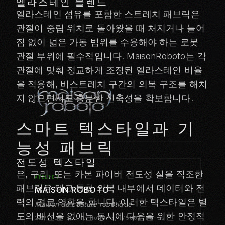
엘라스테인 블렌드
엘라스테인 섬유를 포함한 스트레치 패브릭은
관절이 중립 위치로 돌아왔을 때 처지거나 늘어
짐 없이 넓은 가동 범위를 수용해야 하는 로봇
관절 부위에 필수적입니다. MaisonRoboto는 각
관절에 맞춰 정교하게 조정된 엘라스테인 비율
을 적용해, 비스트레치 구간의 의복 구조를 해치
지 않으면서도 충분한 신축성을 확보합니다.
스마트 텍스타일과 기
능성 패브릭
전도성 텍스타일
은, 구리, 또는 카본 파이버 전도성 실을 직조한
ATELIER
패브릭은 테크 통합 의복 내부에서 데이터와 전
MAISON ROBOTO
력의 경로 역할을 합니다. 이러한 텍스타일은 별
Maison de couture robotique
도의 배선을 없애는 동시에 다음을 위한 안정적
229 rue Saint-Honoré, 75001 Paris