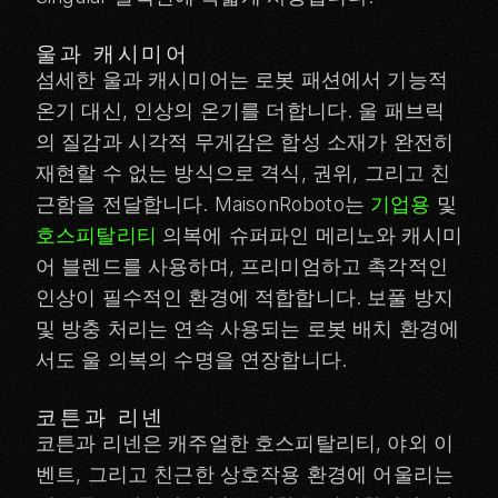
울과 캐시미어
섬세한 울과 캐시미어는 로봇 패션에서 기능적
온기 대신, 인상의 온기를 더합니다. 울 패브릭
의 질감과 시각적 무게감은 합성 소재가 완전히
재현할 수 없는 방식으로 격식, 권위, 그리고 친
근함을 전달합니다. MaisonRoboto는
기업용
및
호스피탈리티
의복에 슈퍼파인 메리노와 캐시미
어 블렌드를 사용하며, 프리미엄하고 촉각적인
인상이 필수적인 환경에 적합합니다. 보풀 방지
및 방충 처리는 연속 사용되는 로봇 배치 환경에
서도 울 의복의 수명을 연장합니다.
코튼과 리넨
코튼과 리넨은 캐주얼한 호스피탈리티, 야외 이
벤트, 그리고 친근한 상호작용 환경에 어울리는