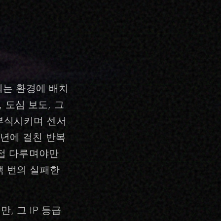
되는 환경에 배치
 도심 보도, 그
부식시키며 센서
2년에 걸친 반복
직접 다루며야만
백 번의 실패한
 그 IP 등급