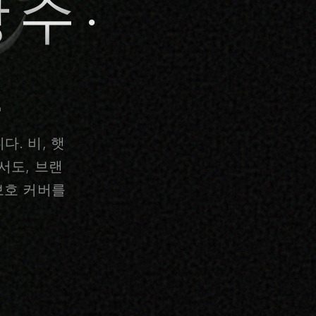
방수·
션
. 비, 햇
서도, 브랜
보호 커버를