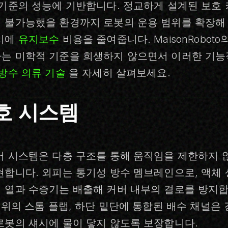
 기준의 성능에 기반합니다. 정교하게 설계된 보호
 불가능했을 환경까지 로봇의 운용 범위를 확장해 
시에
유지보수
비용을 줄여줍니다. MaisonRobot
는 미학적 기준을 희생하지 않으면서 이러한 기능
방수 의류 기술
을 자세히 살펴보세요.
호 시스템
버 시스템은 다층 구조를 통해 움직임을 제한하지 
현합니다. 외피는 통기성 방수 멤브레인으로, 액체 
 열과 수증기는 배출해 커버 내부의 결로를 방지합
 위의 스톰 플랩, 하단 밑단에 통합된 배수 채널은
로봇의 섀시에 물이 닿지 않도록 보장합니다.