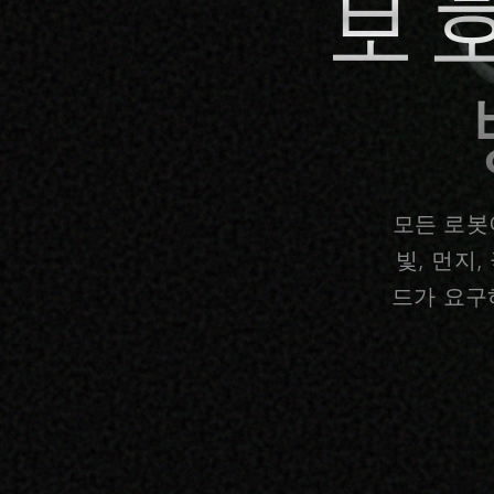
보호
모든 로봇
빛, 먼지
드가 요구