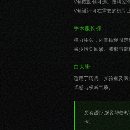
V领或圆领可选。按科室
V领设计可在需要的机型
手术服长裤
弹力腰头，内置抽绳固定
减少污染回渗。膝部与髋
白大褂
适用于药房、实验室及医
式感与权威气质。
所有医疗服装均随附
卡。