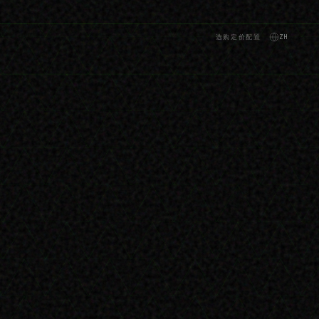
选购
定价
配置
ZH