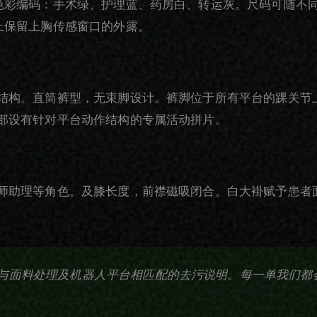
色彩编码：手术绿、护理蓝、药房白、转运灰。尺码可随不
上保留上胸传感窗口的外露。
结构。直筒裤型，无束脚设计。裤脚位于所有平台的踝关节
部设有针对平台动作结构的专属活动拼片。
师助理等角色。及膝长度，前襟磁吸闭合。白大褂赋予患者
与面料处理及机器人平台相匹配的去污说明。每一单我们都