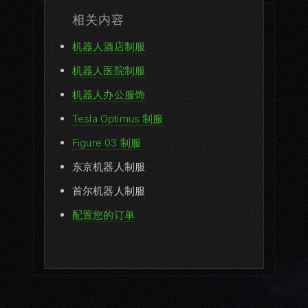
相关内容
指南
机器人酒店制服
全部指南
机器人医院制服
先进材料研究
机器人办公服饰
机器人时装指南
Tesla Optimus 制服
如何为您的机器人穿衣
Figure 03 制服
面料指南
东京机器人制服
首尔机器人制服
购买指南
配置您的订单
为什么机器人需要衣物
护理指南