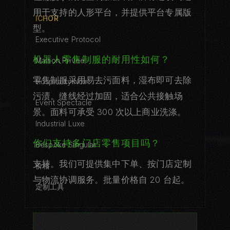
用于支持的人形平台，并提供平台专属版
ICHOR
型。
Executive Protocol
机器人零售制服的耐用性如何？
Maison Privee
零售制服采用易去污面料，湿布即可去除
Hospitality Noir
污渍。缝线经过加固，适合公共接触场
Event Spectacle
景。面料可承受 300 次以上商业洗涤。
Industrial Luxe
你们支持多门店零售项目吗？
Bespoke Singular
支持。我们可提供集中下单、按门店定制
价格
与物流协调服务。批量价格自 20 台起。
定制工具