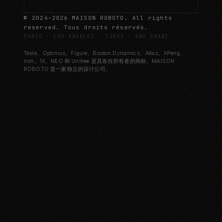
© 2024–2026 MAISON ROBOTO. All rights
reserved. Tous droits réservés.
PARIS · LOS ANGELES · TOKYO · ABU DHABI
Tesla、Optimus、Figure、Boston Dynamics、Atlas、XPeng、
Iron、1X、NEO 和 Unitree 是其各自所有者的商标。MAISON
ROBOTO 是一家独立的设计公司。