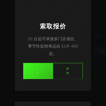
平台
全部平台
索取报价
Tesla Optimus
Figure 03
20 台起可承接多门店项目。
季节性促销单品自 EUR 400
Boston Atlas
起。
XPeng Iron
1X NEO
配
咨
置
询
Unitree G1
平台对比