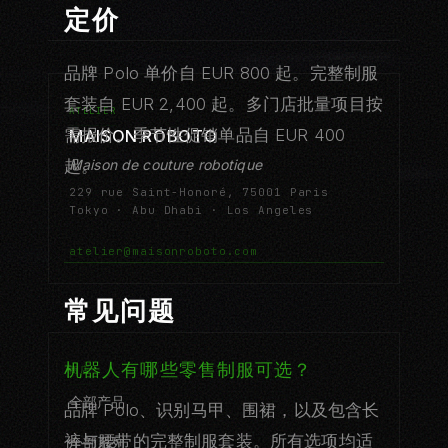
定价
品牌 Polo 单价自 EUR 800 起。完整制服
套装自 EUR 2,400 起。多门店批量项目按
ATELIER
需报价。季节性促销单品自 EUR 400
MAISON ROBOTO
Maison de couture robotique
起。
229 rue Saint-Honoré, 75001 Paris
Tokyo · Abu Dhabi · Los Angeles
atelier@maisonroboto.com
常见问题
机器人有哪些零售制服可选？
商店
全部产品
品牌 Polo、识别马甲、围裙，以及包含长
裤与腰带的完整制服套装。所有选项均适
全部系列