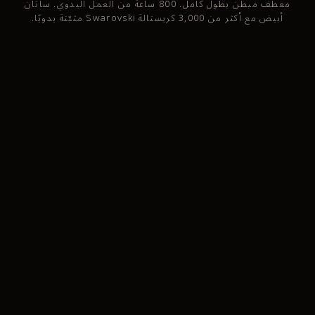
معطف مبطن بطول كامل. 800 ساعة من العمل اليدوي. ساتان
أبيض مع أكثر من 3,000 كريستالة Swarovski مثبّتة يدويًا.