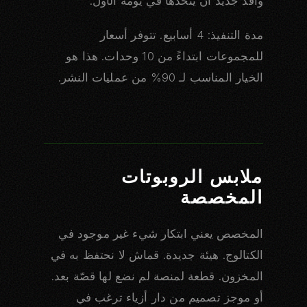
وافد جديد أن يتخذها في يومه الأول.
مدة التنفيذ: 4 أسابيع. تتوفر أسعار
للمجموعات ابتداءً من 10 وحدات. هذا هو
الخيار المناسب لـ 90% من عمليات النشر.
ملابس الروبوتات
المخصصة
المخصص يعني ابتكار شيء غير موجود في
الكتالوج. هيئة جديدة. قماش لا نحتفظ به في
المخزون. قطعة لمنصة لم نضع لها قصّة بعد.
أو موجز تصميم من دار أزياء ترغب في