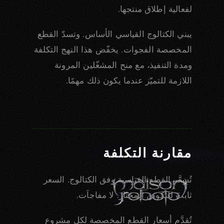
لفعالية إطلاق منتجها.
يبني الكتالوج القياسي الأساس. وتسدّ القطع
المخصصة الفجوات. يخفّض هذا النهج التكلفة
ومدة التنفيذ، مع منح المشغّلين المرونة
اللازمة للتميّز عندما يكون ذلك مهمًا.
مقارنة التكلفة
تُسعَّر القطع القياسية وفق الكتالوج. السعر
ثابت للتكوين المختار. لا مفاجآت.
تُقدَّم أسعار القطع المخصصة لكل مشروع