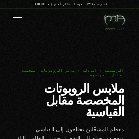
باريس 19:49
·
توصيل بقفاز أبيض إلى COLUMBUS
Depuis 2024
الرئيسية / الأدلة / ملابس الروبوتات المخصصة
مقابل القياسية
ملابس الروبوتات
المخصصة مقابل
القياسية
معظم المشغّلين يحتاجون إلى القياسي.
وبعضهم يحتاج إلى التفصيل حسب الطلب. إليك