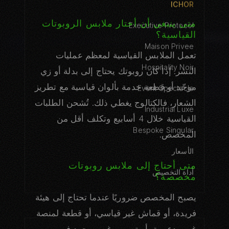
ICHOR
متى ينبغي أن أختار ملابس الروبوتات
Executive Protocol
القياسية؟
Maison Privee
تعمل الملابس القياسية لمعظم عمليات
Hospitality Noir
النشر. إذا كان روبوتك يحتاج إلى بدلة أو زي
موحّد أو قطعة خدمة بألوان قياسية مع تطريز
Event Spectacle
الشعار، فالكتالوج يغطي ذلك. تُشحن الطلبات
Industrial Luxe
القياسية خلال 4 أسابيع وتكلف أقل من
Bespoke Singular
المخصص.
الأسعار
متى أحتاج إلى ملابس روبوتات
أداة التخصيص
مخصصة؟
يصبح المخصص ضروريًا عندما تحتاج إلى هيئة
فريدة، أو قماش غير قياسي، أو قطعة لمنصة