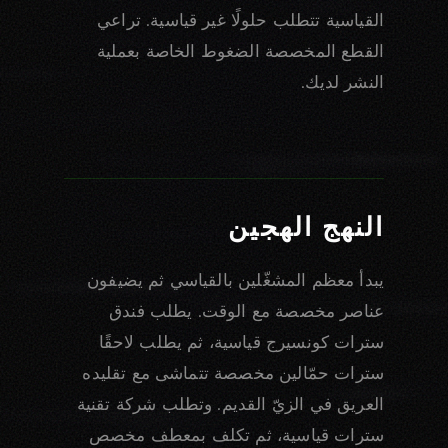
القياسية تتطلب حلولًا غير قياسية. تراعي
القطع المخصصة الضغوط الخاصة بعملية
النشر لديك.
النهج الهجين
يبدأ معظم المشغّلين بالقياسي ثم يضيفون
عناصر مخصصة مع الوقت. يطلب فندق
سترات كونسيرج قياسية، ثم يطلب لاحقًا
سترات حمّالين مخصصة تتماشى مع تقليده
العريق في الزيّ القديم. وتطلب شركة تقنية
سترات قياسية، ثم تكلف بمعطف مخصص