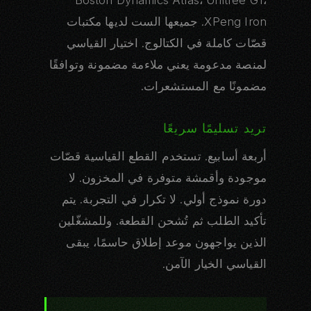
XPeng Iron. جميعها الست لديها مكتبات
قصّات كاملة في الكتالوج. اختيار القياسي
لمنصة مدعومة يعني ملاءمة مضمونة وتوافقًا
مضمونًا مع المستشعرات.
تريد تسليمًا سريعًا
أربعة أسابيع. تستخدم القطع القياسية قصّات
موجودة وأقمشة متوفرة في المخزون. لا
دورة نموذج أولي. لا تكرار في التجربة. يتم
تأكيد الطلب ثم تُشحن القطعة. وللمشغّلين
الذين يواجهون موعد إطلاق حاسمًا، يبقى
القياسي الخيار الآمن.