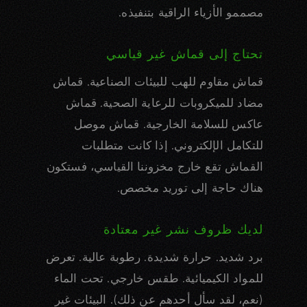
مصممو الأزياء الراقية بتنفيذه.
تحتاج إلى قماش غير قياسي
قماش مقاوم للهب للبيئات الصناعية. قماش
مضاد للميكروبات للرعاية الصحية. قماش
عاكس للسلامة الخارجية. قماش موصل
للتكامل الإلكتروني. إذا كانت متطلبات
القماش تقع خارج مخزوننا القياسي، فستكون
هناك حاجة إلى توريد مخصص.
لديك ظروف نشر غير معتادة
برد شديد. حرارة شديدة. رطوبة عالية. تعرض
للمواد الكيميائية. طقس خارجي. تحت الماء
(نعم، لقد سأل أحدهم عن ذلك). البيئات غير