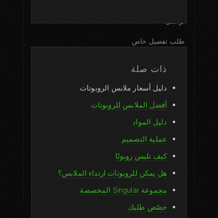
الشركة
تواصل
طلب تفصيل خاص
الصحافة
ذات صلة
الوظائف
دليل أسعار ملابس الروبوتات
المدونة
أفضل الملابس للروبوتات
الأسئلة الشائعة
دليل المواد
عملية التصميم
خدمات الشركات
كيف تلبس روبوتًا
ترخيص الأتيليه
هل يمكن للروبوتات ارتداء الملابس؟
الاستدامة
مجموعة Singular المخصصة
خصّص طلبك