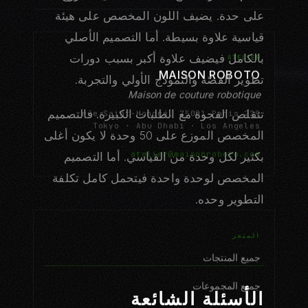
على حدة. يضيف اللون المخصص على هيئة
قياسية علاوة بسيطة. أما التصميم الأصلي
بالكامل فيضيف علاوة أكبر بسبب دورات
ATELIER
MAISON ROBOTO
تطوير القصّة والنموذج الأولي والتجربة.
Maison de couture robotique
تتقلص الفجوة مع الطلبات الكبيرة. فالتصميم
229 rue Saint-Honoré, 75001 Paris
Tokyo · Abu Dhabi · Los Angeles
المخصص الموزع على 50 وحدة لا يكون أغلى
atelier@maisonroboto.com
بكثير لكل وحدة من القياسي. أما التصميم
المخصص لوحدة واحدة فيتحمل كامل تكلفة
التطوير وحده.
المتجر
جميع المنتجات
جميع المجموعات
الأسئلة الشائعة