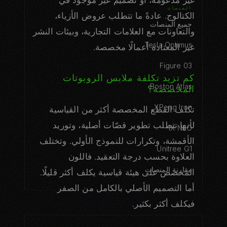
غير مدعومة، أو تصميم غير موجود في
المنصات
الكتالوج. عادةً ما تتطلب عروض الأزياء،
جميع المنصات
والتعاونات مع العلامات التجارية، وبيئات النشر
Tesla Optimus
غير المعتادة أعمالًا مخصصة.
Figure 03
كم تزيد تكلفة ملابس الروبوتات
المخصصة؟
Boston Atlas
XPeng Iron
تكلف القطع المخصصة أكثر من القياسية
لأنها تتطلب تطوير قصّات أصلية، وتوريد
1X NEO
الأقمشة، وتكرارات للنموذج الأولي. وتختلف
Unitree G1
العلاوة بحسب درجة التعقيد. فاللون
مقارنة المنصات
المخصص على هيئة قياسية يكلف أكثر قليلًا.
أما التصميم الأصلي بالكامل من الصفر
فيكلف أكثر بكثير.