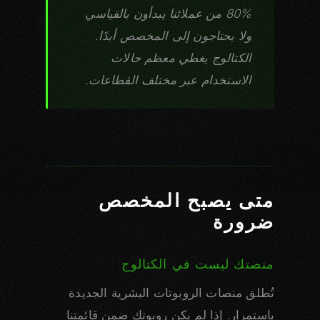
80% من عملائنا يبدأون بالقياسي
ولا يحتاجون إلى المخصص أبدًا.
الكتالوج يغطي معظم حالات
الاستخدام عبر مختلف القطاعات.
متى يصبح المخصص
ضرورة
منصتك ليست في الكتالوج
تُطلق منصات الروبوتات البشرية الجديدة
باستمرار. إذا لم يكن روبوتك ضمن قائمتنا