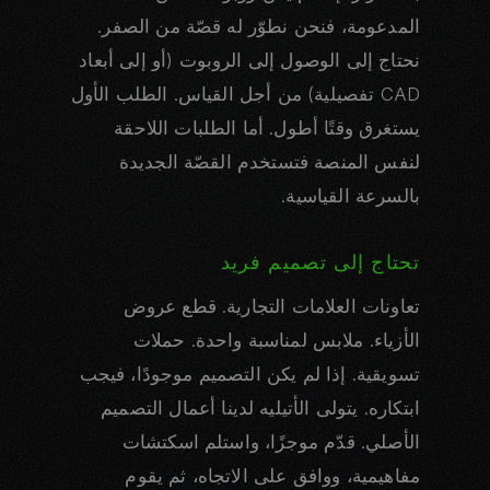
المدعومة، فنحن نطوّر له قصّة من الصفر.
نحتاج إلى الوصول إلى الروبوت (أو إلى أبعاد
CAD تفصيلية) من أجل القياس. الطلب الأول
يستغرق وقتًا أطول. أما الطلبات اللاحقة
لنفس المنصة فتستخدم القصّة الجديدة
بالسرعة القياسية.
تحتاج إلى تصميم فريد
تعاونات العلامات التجارية. قطع عروض
الأزياء. ملابس لمناسبة واحدة. حملات
تسويقية. إذا لم يكن التصميم موجودًا، فيجب
ابتكاره. يتولى الأتيليه لدينا أعمال التصميم
الأصلي. قدّم موجزًا، واستلم اسكتشات
مفاهيمية، ووافق على الاتجاه، ثم يقوم