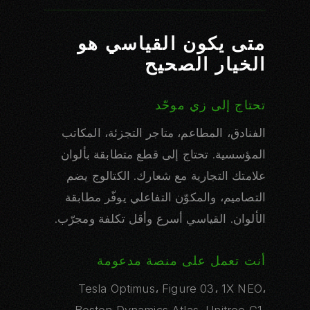
متى يكون القياسي هو
الخيار الصحيح
تحتاج إلى زي موحّد
الفنادق، المطاعم، متاجر التجزئة، المكاتب
المؤسسية. تحتاج إلى قطع متطابقة بألوان
علامتك التجارية مع شعارك. الكتالوج يضم
التصاميم، والمكوّن التفاعلي يوفّر مطابقة
الألوان. القياسي أسرع وأقل تكلفة ومجرّب.
أنت تعمل على منصة مدعومة
Tesla Optimus، Figure 03، 1X NEO،
Boston Dynamics Atlas، Unitree G1،