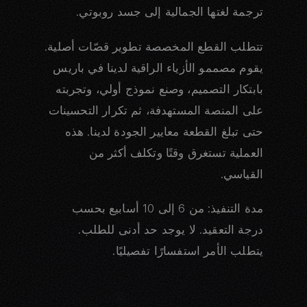
ترجمة لغتها الجمالية إلى جسد روبوتي.
تتطلب القطع المخصصة تطوير قصّات أصلية.
يقوم مصممو الأزياء الراقية لدينا في باريس
بابتكار التصميم، وصنع نموذج أولي، وتجربته
على المنصة المستهدفة، ثم تكرار التحسينات
حتى تبلغ القطعة معايير الجودة لدينا. هذه
العملية تستغرق وقتًا وتكلف أكثر من
القياسي.
مدة التنفيذ: من 6 إلى 10 أسابيع بحسب
درجة التعقيد. لا يوجد حد أدنى للطلب.
يتطلب الأمر استفسارًا تفصيليًا.